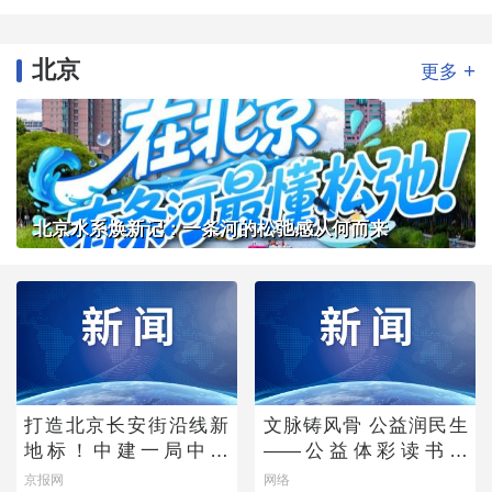
北京
+
更多
北京水系焕新记：一条河的松弛感从何而来
打造北京长安街沿线新
文脉铸风骨 公益润民生
地标！中建一局中标
——公益体彩读书会
CBD核心区Z9地块项目
《唐诗宋词中的功夫
京报网
网络