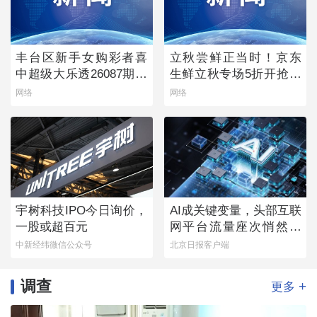
丰台区新手女购彩者喜
立秋尝鲜正当时！京东
中超级大乐透26087期一
生鲜立秋专场5折开抢，
等奖
承包你的秋日餐桌
网络
网络
宇树科技IPO今日询价，
AI成关键变量，头部互联
一股或超百元
网平台流量座次悄然生
变
中新经纬微信公众号
北京日报客户端
调查
+
更多