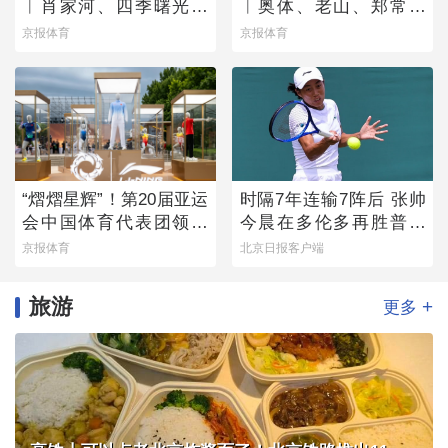
︱肖家河、四季曙光赛
︱奥体、老山、郑常庄
区
赛区静候百队杯开幕
京报体育
京报体育
“熠熠星辉”！第20届亚运
时隔7年连输7阵后 张帅
会中国体育代表团领奖
今晨在多伦多再胜普丁
装备发布
塞娃
京报体育
北京日报客户端
旅游
+
更多