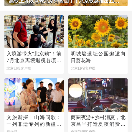
高铁上可以点老北京炸酱面了！北京铁路推出11款新品高铁餐
入境游带火“北京购”！前
明城墙遗址公园邂逅向
7月北京离境退税各项数
日葵花海
据均创新高
北京日报客户端
北京日报客户端
文旅新探丨山海同歌：
商圈夜游+乡村消夏，北
一列非遗专列的新疆旅
京昌平打造夏夜消费新
程
图景
新华网
央视新闻客户端