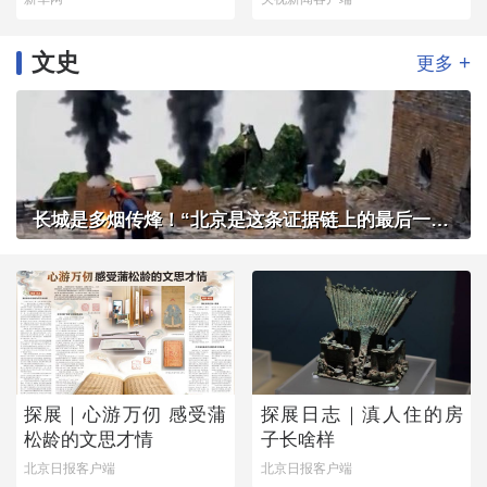
文史
+
更多
长城是多烟传烽！“北京是这条证据链上的最后一环”
探展｜心游万仞 感受蒲
探展日志｜滇人住的房
松龄的文思才情
子长啥样
北京日报客户端
北京日报客户端