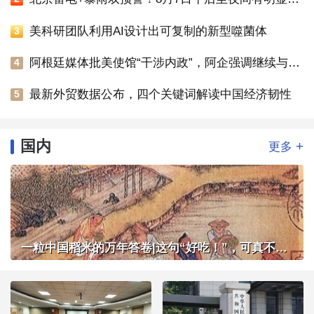
美科研团队利用AI设计出可复制的新型噬菌体
3
阿根廷媒体批美使馆“干涉内政”，阿企强调继续与中企合作
4
最新外贸数据公布，四个关键词解读中国经济韧性
5
国内
+
更多
一粒中国稻米的万年答卷|这句“好吃！”，可真不简单