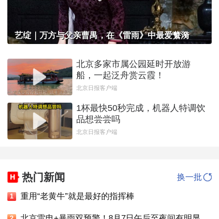
艺绽｜万方与父亲曹禺，在《雷雨》中最爱蘩漪
北京多家市属公园延时开放游
船，一起泛舟赏云霞！
北京日报客户端
1杯最快50秒完成，机器人特调饮
品想尝尝吗
北京日报客户端
热门新闻
换一批
重用“老黄牛”就是最好的指挥棒
1
北京雷电+暴雨双预警！8月7日午后至夜间有明显雷雨，六区升级暴雨黄色预警
2