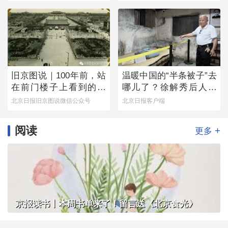
旧京图说｜100年前，站
温暖中国的“半条被子”去
在前门楼子上看到的是
哪儿了？徐解秀后人道
这番景象
出令人落泪的真相
北京日报旧京图说微信公众号
北京日报客户端
阅读
+
更多
京报读书丨本周书单来了！留言送《北京食光》