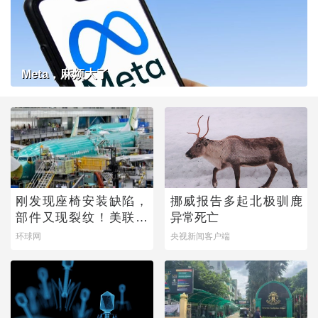
Meta，麻烦大了
刚发现座椅安装缺陷，
挪威报告多起北极驯鹿
部件又现裂纹！美联邦
异常死亡
航空局下令：排查
环球网
央视新闻客户端