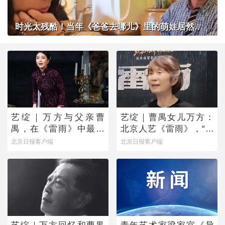
时光太残酷！当年《爸爸去哪儿》里的萌娃居然长成了这样？
艺绽｜万方与父亲曹
艺绽｜曹禺女儿万方：
禺，在《雷雨》中最爱
北京人艺《雷雨》，“是
蘩漪
它原生的样子”
北京日报客户端
北京日报客户端