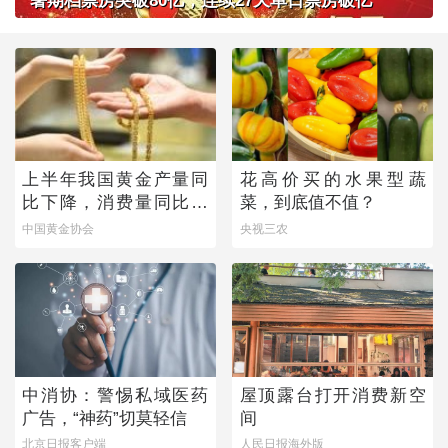
暑期档票房突破80亿，连续27天单日票房破亿
上半年我国黄金产量同
花高价买的水果型蔬
比下降，消费量同比微
菜，到底值不值？
增
中国黄金协会
央视三农
中消协：警惕私域医药
屋顶露台打开消费新空
广告，“神药”切莫轻信
间
北京日报客户端
人民日报海外版