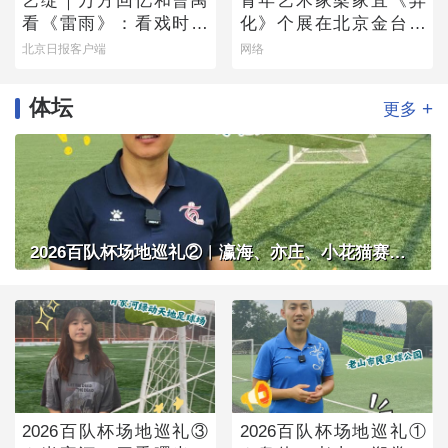
艺绽｜万方回忆和曹禺
青年艺术家梁家宜《异
看《雷雨》：看戏时吓
化》个展在北京金台艺
哭，被父亲“抄”出剧场
术馆启幕：以先锋艺术
北京日报客户端
网络
跨界公益，探寻“身体生
成”的时代命题
体坛
+
更多
2026百队杯场地巡礼②︱瀛海、亦庄、小花猫赛区将承办多组别百队杯比赛
2026百队杯场地巡礼③
2026百队杯场地巡礼①