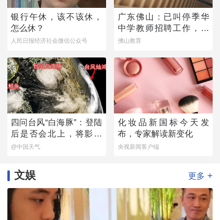
银行午休，该不该休，
广东佛山：已叫停季华
怎么休？
中学教师招聘工作，开
展全面核查
人民日报经济社会微信公众号
佛山教育
四问台风“白海豚”：登陆
化妆品新国标今天发
后是否会北上，将影响
布，专家解读新变化
哪些地方？
@中国天气
央视新闻客户端
文娱
+
更多