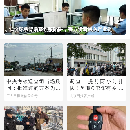
低价球票背后藏诈骗陷阱，警方斩断黑灰产业链
中央考核巡查组当场质
调查｜提前两小时排
问：批准过的方案为何
队！暑期图书馆有多“一
不执行？
座难求”？
工人日报微信公众号
北京日报客户端