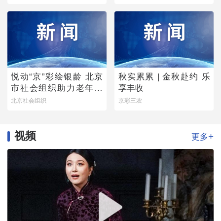
梦》圆满落幕
悦动“京”彩绘银龄 北京
秋实累累 | 金秋赴约 乐
市社会组织助力老年学
享丰收
堂公益项目稳步推进
北京社会组织
京彩三农
视频
+
更多