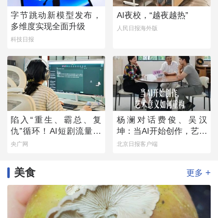
字节跳动新模型发布，
AI夜校，“越夜越热”
多维度实现全面升级
人民日报海外版
科技日报
陷入“重生、霸总、复
杨澜对话费俊、吴汉
仇”循环！AI短剧流量狂
坤：当AI开始创作，艺术
欢背后
意义如何重构
央广网
北京日报客户端
美食
+
更多