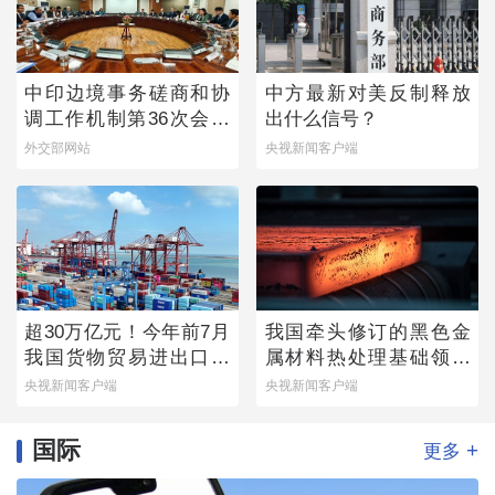
中印边境事务磋商和协
中方最新对美反制释放
调工作机制第36次会议
出什么信号？
举行
外交部网站
央视新闻客户端
超30万亿元！今年前7月
我国牵头修订的黑色金
我国货物贸易进出口延
属材料热处理基础领域
续增长态势
国际标准发布
央视新闻客户端
央视新闻客户端
国际
+
更多