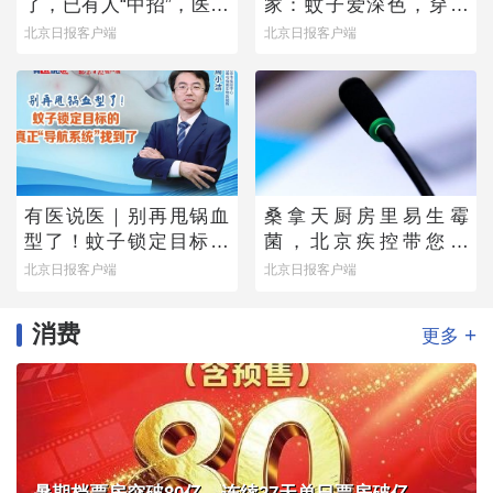
了，已有人“中招”，医生
家：蚊子爱深色，穿浅
提醒——
色衣服不易招蚊子
北京日报客户端
北京日报客户端
有医说医｜别再甩锅血
桑拿天厨房里易生霉
型了！蚊子锁定目标的
菌，北京疾控带您排
真正“导航系统”找到了
除“高风险点位”
北京日报客户端
北京日报客户端
消费
+
更多