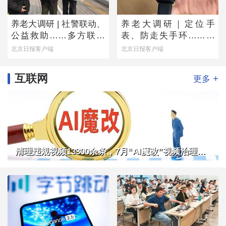
养老大调研 | 社警联动、
养老大调研｜定位手
公益救助……多方联手
表、防走失手环……老
撑起防走失网络
人为何不愿用？
北京日报客户端
北京日报客户端
互联网
+
更多
清理违规视频13300余条，7月“AI魔改”视频治理成果公布