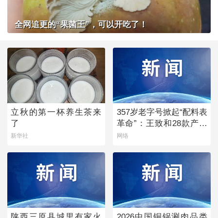
全网追更的“果菌王”，可以开吃了！
立秋的第一杯养生茶来
357岁老字号掀起“配料表
了
革命”：王致和28款产品
获清洁标签0级评价
新华社
网络
陕西三原县城里有家火
2026中国铜锅涮肉品类