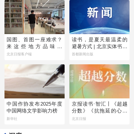
国图、首图一座难求？
读书，是夏天最温柔的
来这些地方品味书
避暑方式 | 北京实体书店
香……
活动预告（8月1日-8月7
北京日报客户端
首都新闻出版
日）
中国作协发布2025年度
京报读书·智汇丨《超越
中国网络文学影响力榜
分数》《抗拖延的心理
学》《物理学的第一次
新华社
北京日报
战争》