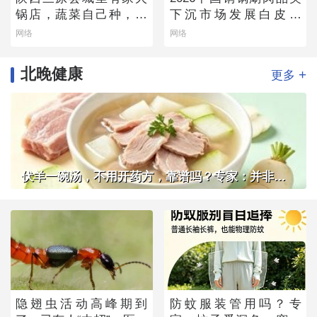
锅店，蔬菜自己种，羊
下沉市场发展白皮书
肉从盐池拉，毛肚当天
——老北京味道的县域
网络
网络
取
生存法则
北晚健康
+
更多
伏羊一碗汤，不用开药方，靠谱吗？专家：并非人人适用
隐翅虫活动高峰期到
防蚊服装管用吗？专