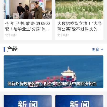
今年已投放房源6800
大数据模型立功！“大号
套！给毕业生“分房”体现
蒲公英”躲不过科技的火
留人诚意
眼金睛
北京晚报
北京晚报
产经
+
更多
最新外贸数据公布，四个关键词解读中国经济韧性