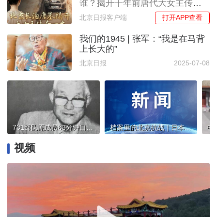
谁？揭开千年前唐代大女主传奇
一生
打开APP查看
北京日报客户端
我们的1945 | 张军：“我是在马背
上长大的”
北京日报
2025-07-08
731部队原成员83分钟口述证言首次在国内公布
档案里的北京抗战｜日本蓄意制造七七事变 中国人民抗战全面爆发 卢沟醒狮激发抗战精神
视频