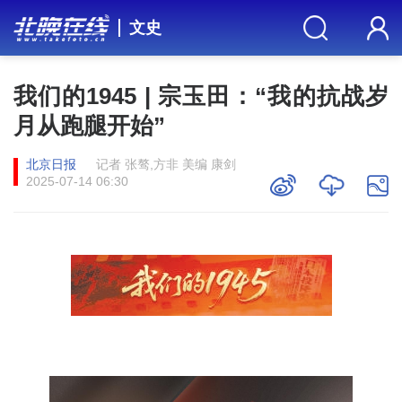
文史
我们的1945 | 宗玉田：“我的抗战岁
月从跑腿开始”
北京日报
记者 张骜,方非 美编 康剑
2025-07-14 06:30