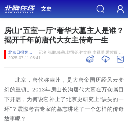
文史
房山“五室一厅”奢华大墓主人是谁？
揭开千年前唐代大女主传奇一生
北京日报客户端
记者 张鹏,杨萌,赵司尧,孙文晔,李祺瑶,孟紫薇 美编 杨盼
2025-07-11 08:41
北京，唐代称幽州，是大唐帝国历经风云变
幻的重镇。2013年房山长沟唐代大墓在万众瞩目
下开启，为何说它补上了北京史研究上“缺失的一
环”？震惊考古专家的墓志讲述了一个怎样的传奇
故事呢？