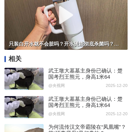
只装白开水就不会脏吗？开水烫能彻底杀菌吗？感控专家详解“吸管杯”藏菌真相｜都视频·热观察
相关
武王墩大墓墓主身份已确认：楚
国考烈王熊元，身高1米64
@央视网
2025-12-20
武王墩大墓墓主身份已确认：楚
国考烈王熊元，身高1米64
@央视网
2025-12-20
为何流传汉文帝霸陵在“凤凰嘴”？