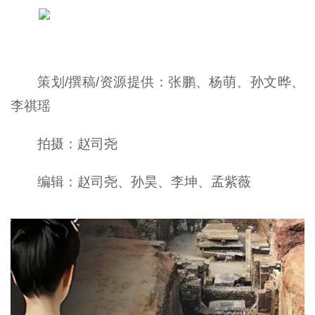
策划/撰稿/资源提供：张鹏、杨萌、孙文晔、
李祺瑶
拍摄：赵司尧
编辑：赵司尧、孙昊、李坤、孟紫薇