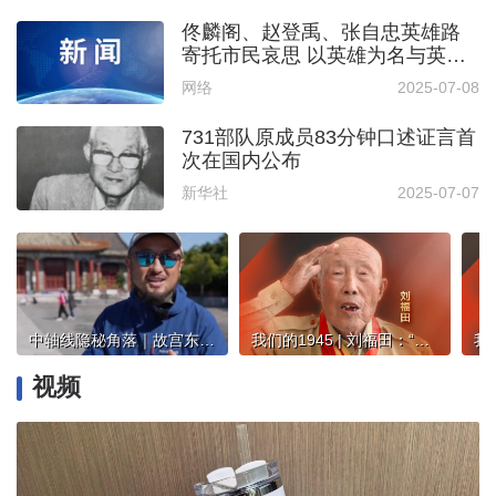
佟麟阁、赵登禹、张自忠英雄路
寄托市民哀思 以英雄为名与英雄
同行
网络
2025-07-08
731部队原成员83分钟口述证言首
次在国内公布
新华社
2025-07-07
中轴线隐秘角落｜故宫东边鲜为人知的普渡寺，为什么皇宫之外还能用金瓦？
我们的1945 | 刘福田：“为咱百姓打出个亮堂堂的天”
视频