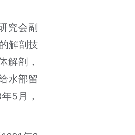
研究会副
队的解剖技
体解剖，
疫给水部留
3年5月，