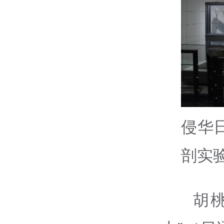
侵华
剖实
胡