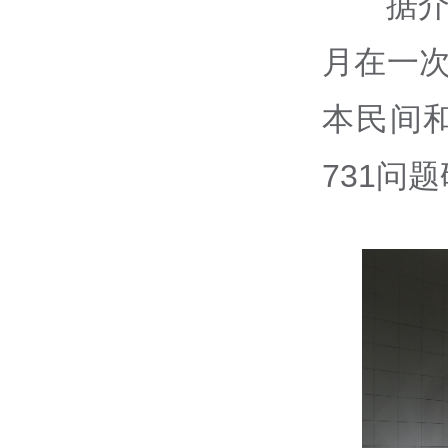
据介
月在一次
本民间和
731问