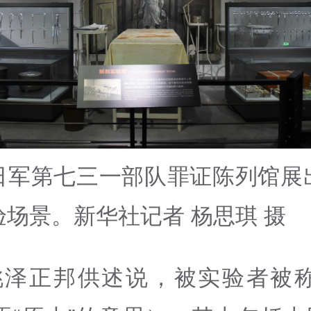
日军第七三一部队罪证陈列馆展
验场景。新华社记者 杨思琪 摄
桃泽正邦供述说，被实验者被称