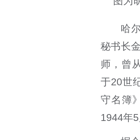
图为
哈
秘书长金
师，曾
于20世
守名簿》
1944