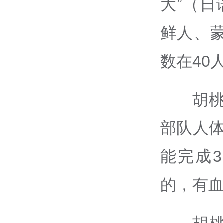
大”（日
鲜人、
数在40
胡桃
部队人
能完成
的，有血