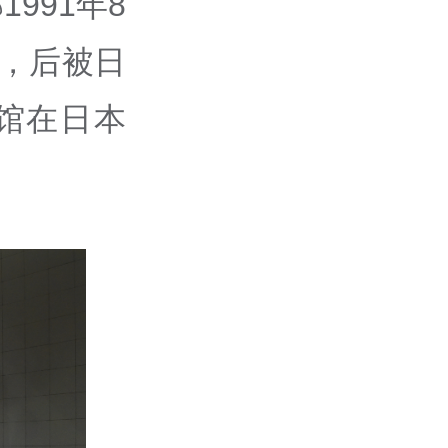
991年8
像，后被日
该馆在日本