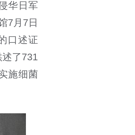
侵华日军
馆7月7日
的口述证
述了731
实施细菌