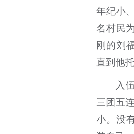
年纪小
名村民
刚的刘
直到他
入
三团五
小。没