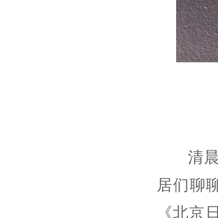
清
居们聊
《北京