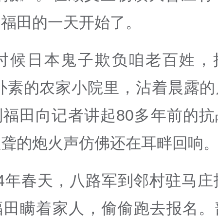
刘福田的一天开始了。
那时候日本鬼子欺负咱老百姓，
”朴素的农家小院里，沾着晨露的
刘福田向记者讲起80多年前的抗
欲聋的炮火声仿佛还在耳畔回响
44年春天，八路军到邻村驻马庄
福田瞒着家人，偷偷跑去报名。