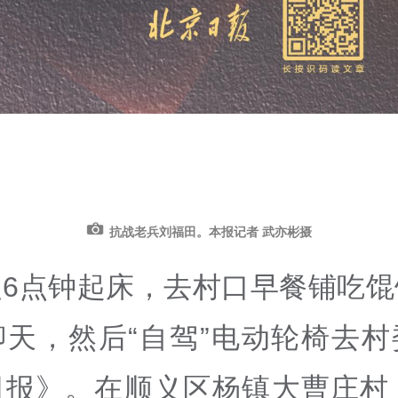
抗战老兵刘福田。本报记者 武亦彬摄
晨6点钟起床，去村口早餐铺吃馄
聊天，然后“自驾”电动轮椅去村
日报》。在顺义区杨镇大曹庄村，