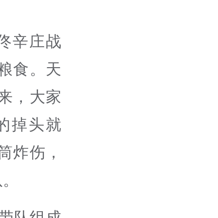
是佟辛庄战
粮食。天
来，大家
的掉头就
筒炸伤，
队。
河带队组成