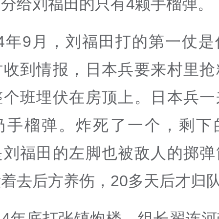
分给刘福田的只有4颗手榴弹。
44年9月，刘福田打的第一仗
时收到情报，日本兵要来村里抢
整个班埋伏在房顶上。日本兵一
扔手榴弹。炸死了一个，剩下
是刘福田的左脚也被敌人的掷弹
着去后方养伤，20多天后才归
944年底打张镇炮楼，组长翟连