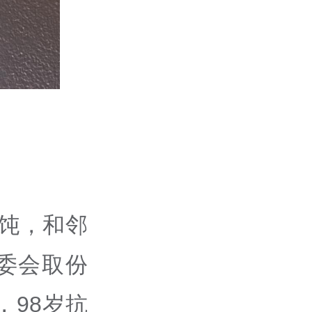
饨，和邻
委会取份
98岁抗