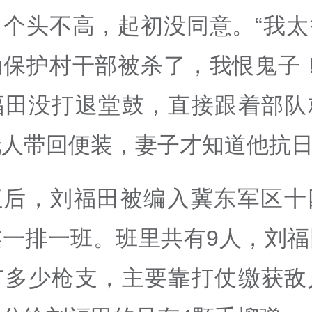
、个头不高，起初没同意。“我太
为保护村干部被杀了，我恨鬼子！
福田没打退堂鼓，直接跟着部队
托人带回便装，妻子才知道他抗
伍后，刘福田被编入冀东军区十
连一排一班。班里共有9人，刘福
有多少枪支，主要靠打仗缴获敌