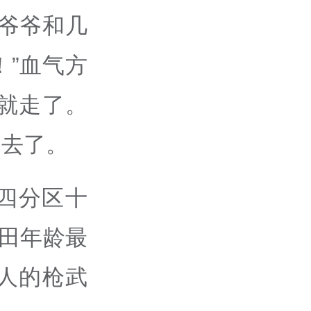
爷爷和几
”血气方
就走了。
日去了。
四分区十
田年龄最
人的枪武