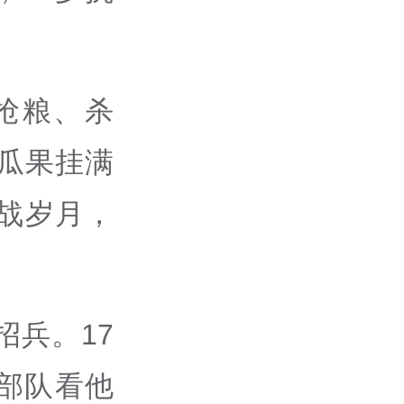
抢粮、杀
瓜果挂满
战岁月，
。
招兵。17
部队看他