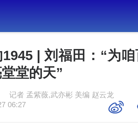
1945 | 刘福田：“为
堂堂的天”
记者 孟紫薇,武亦彬 美编 赵云龙
27 06:27