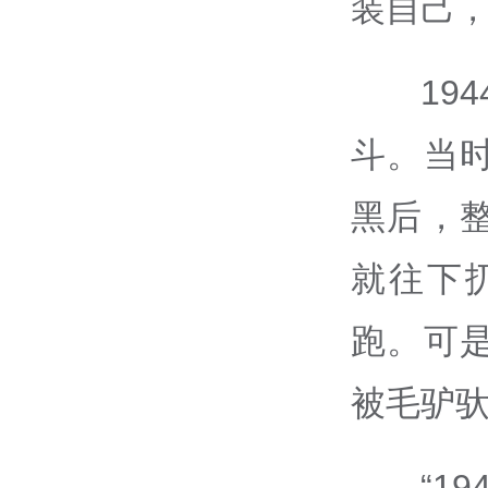
装自己，
19
斗。当
黑后，
就往下
跑。可
被毛驴驮
“1