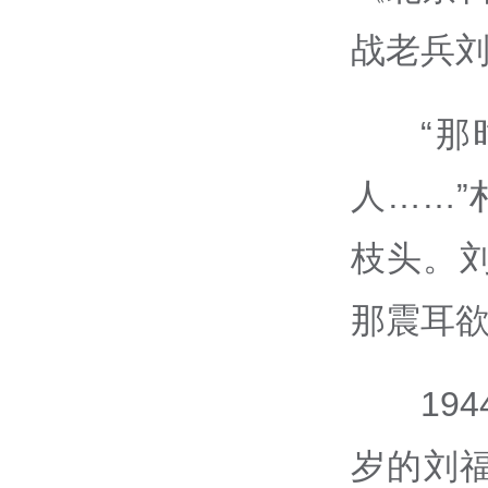
战老兵
“
人……
枝头。
那震耳
19
岁的刘