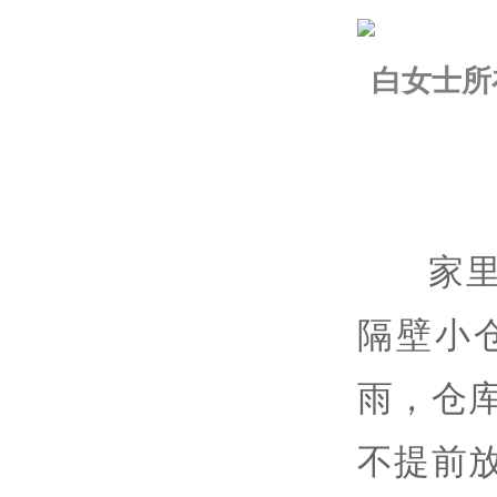
白女士所
家
隔壁小
雨，仓
不提前