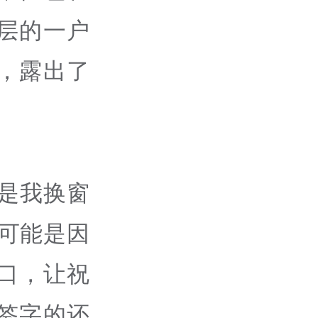
层的一户
，露出了
是我换窗
可能是因
口，让祝
签字的还