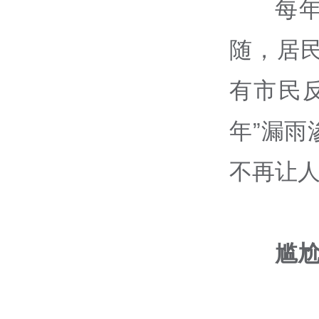
每
随，居
有市民
年”漏
不再让
尴