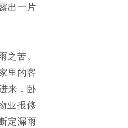
露出一片
雨之苦。
家里的客
进来，卧
物业报修
断定漏雨