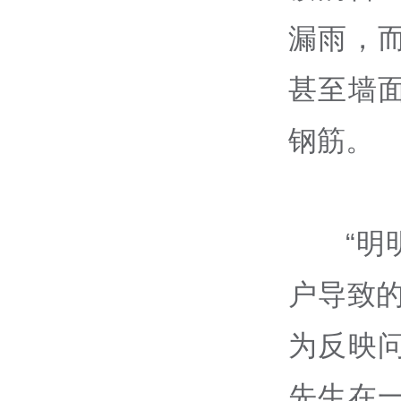
漏雨，
甚至墙
钢筋。
“
户导致
为反映
先生在