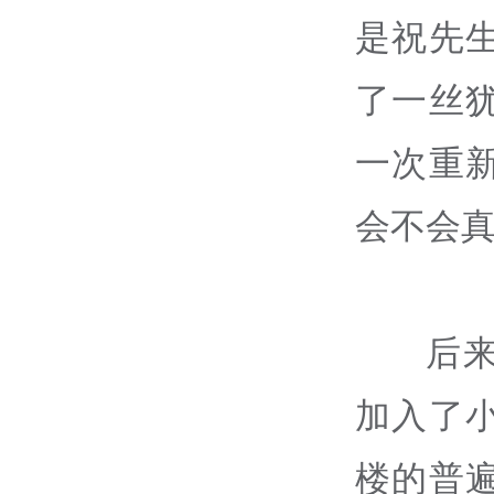
是祝先
了一丝
一次重
会不会
后
加入了
楼的普