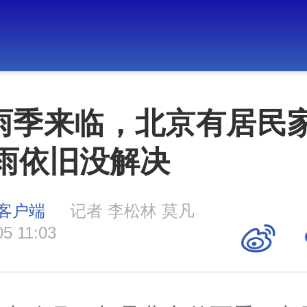
雨季来临，北京有居民
雨依旧没解决
客户端
记者 李松林 莫凡
05 11:03