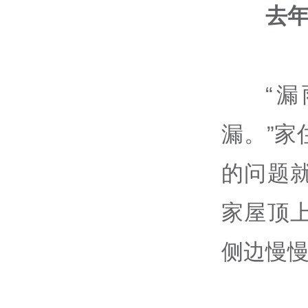
去年
“
漏。”
的问题
家屋顶
侧边慢