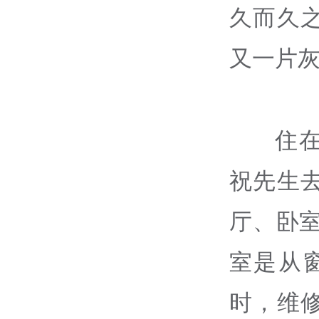
久而久
又一片灰
住
祝先生
厅、卧
室是从
时，维