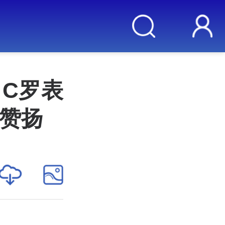
C罗表
赞扬