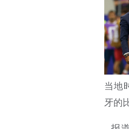
当地
牙的
报