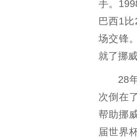
手。19
巴西1
场交锋
就了挪
2
次倒在
帮助挪
届世界