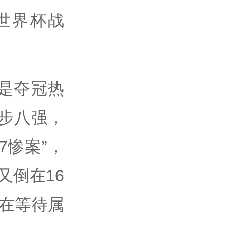
世界杯战
是夺冠热
止步八强，
7惨案”，
年又倒在16
然在等待属