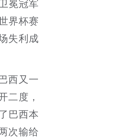
，卫冕冠军
世界杯赛
场失利成
巴西又一
开二度，
了巴西本
两次输给