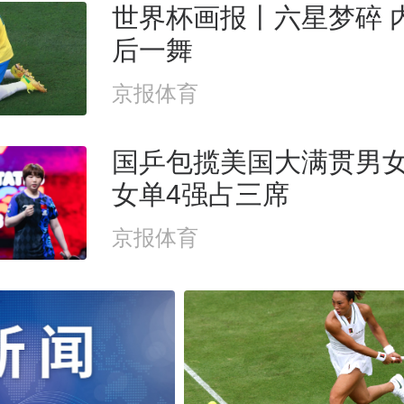
世界杯画报丨六星梦碎 
后一舞
京报体育
国乒包揽美国大满贯男
女单4强占三席
京报体育