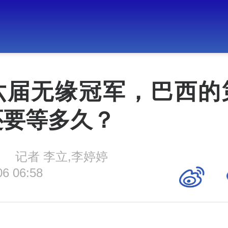
六届无缘冠军，巴西的
还要等多久？
记者 李立,李婷婷
06 06:58