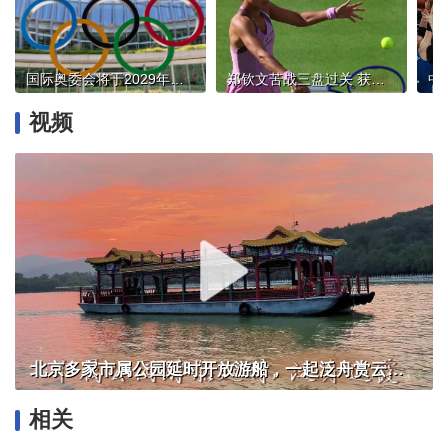
国际奥委会将于2029年确定2036年奥运会举办地
郑钦文苦战三盘过关 获胜后握拳怒吼
视频
北京多家市属公园延时开放游船，一起泛舟赏云霞！
相关