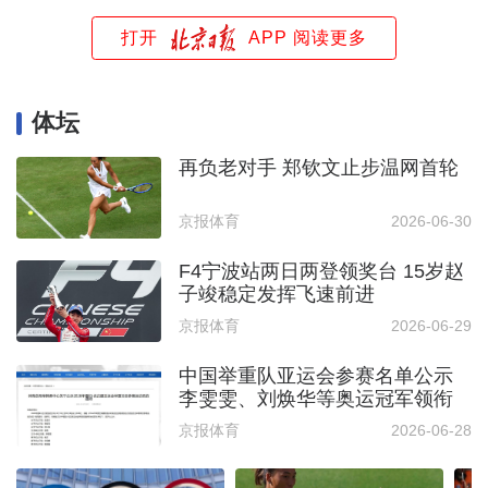
打开
APP 阅读更多
体坛
再负老对手 郑钦文止步温网首轮
京报体育
2026-06-30
F4宁波站两日两登领奖台 15岁赵
子竣稳定发挥飞速前进
京报体育
2026-06-29
中国举重队亚运会参赛名单公示
李雯雯、刘焕华等奥运冠军领衔
京报体育
2026-06-28