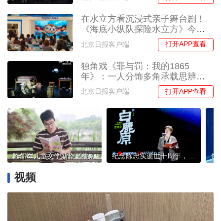
在水立方看沉浸式亲子舞台剧！
《海底小纵队探险水立方》今夏
首演
打开APP查看
北京日报客户端
独角戏《罪与罚：我的1865
年》：一人分饰多角承载思辨重
量
打开APP查看
北京日报客户端
陈伟军儿童文学新作《桃花朵朵》出版，以儿童视角描摹乡村蝶变图景
纪念陈忠实逝世十周年，《白鹿原》赏读会重温陈忠实文学精神
视频