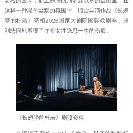
老楼的囚笼，插上翅膀回到梦寐以求的自由里。在
这样一种黑色幽默的氛围中，顾雷导演作品《长翅
膀的杜若》亮相2026国家大剧院国际戏剧季，犀
利悲悯地展现了许多女性隐忍一生的伤痕。
《长翅膀的杜若》剧照资料