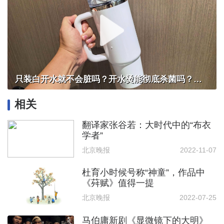
只装白开水就不会脏吗？开水烫能彻底杀菌吗？感控专家详解“吸管杯”藏菌真相｜都视频·热观察
相关
翻译家张谷若：大时代中的“布衣
学者”
北京晚报
2022-11-07
杜育小时候号称“神童”，作品中
《荈赋》值得一提
北京晚报
2022-07-25
马伯庸新剧《显微镜下的大明》