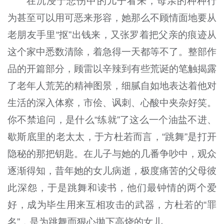
在沉浸于悲伤中的儿子看来，母亲的种种行
为甚至可以用可恶来形容，她那么不顾情面地要从
老朋友手里“抠”出钱来，又张罗着把父亲的痕迹从
这个家中悉数清除，着急得一天都等不了。整部作
品的开篇部分，顾雷以辛辣到有些荒诞的笔触揭露
了老年人荒芜的精神图景，细腻自如地表达着他对
生活的深入体察，市侩、讽刺、心酸中夹杂好笑。
你不禁追问，是什么“练就”了这么一个油盐不进、
歇斯底里的老太太，于方杜若而言，“跳舞”是打开
隐秘的那把钥匙。在儿子与她的几番争吵中，观众
逐渐得知，昔年她的女儿病逝，极度痛苦的父母彼
此深怨，于是跳舞和读书，他们最钟情的两个爱
好，成为毕生用来互相攻击的武器，方杜若的“罪
名”，是为跳舞而狠心抛下高烧的女儿。