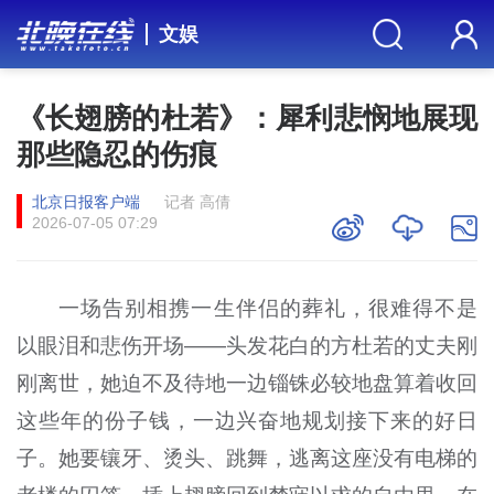
文娱
《长翅膀的杜若》：犀利悲悯地展现
那些隐忍的伤痕
北京日报客户端
记者 高倩
2026-07-05 07:29
一场告别相携一生伴侣的葬礼，很难得不是
以眼泪和悲伤开场——头发花白的方杜若的丈夫刚
刚离世，她迫不及待地一边锱铢必较地盘算着收回
这些年的份子钱，一边兴奋地规划接下来的好日
子。她要镶牙、烫头、跳舞，逃离这座没有电梯的