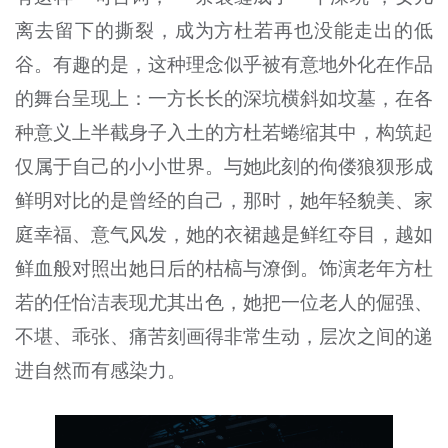
离去留下的撕裂，成为方杜若再也没能走出的低
谷。有趣的是，这种理念似乎被有意地外化在作品
的舞台呈现上：一方长长的深坑横斜如坟墓，在各
种意义上半截身子入土的方杜若蜷缩其中，构筑起
仅属于自己的小小世界。与她此刻的佝偻狼狈形成
鲜明对比的是曾经的自己，那时，她年轻貌美、家
庭幸福、意气风发，她的衣裙越是鲜红夺目，越如
鲜血般对照出她日后的枯槁与潦倒。饰演老年方杜
若的任怡洁表现尤其出色，她把一位老人的倔强、
不堪、乖张、痛苦刻画得非常生动，层次之间的递
进自然而有感染力。