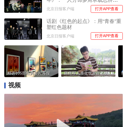
年》：一人分饰多角承载思辨重
量
打开APP查看
北京日报客户端
话剧《红色的起点》：用“青春”重
塑红色题材
打开APP查看
北京日报客户端
精选105部经典影片海报，中国电影博物馆展览上新
陈伟军儿童文学新作《桃花朵朵》出版，以儿童视角描摹乡村蝶变图景
视频