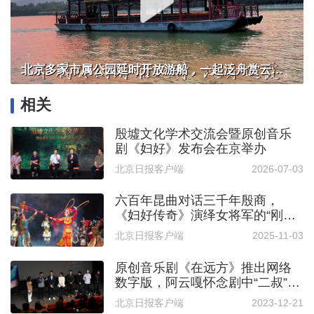
北京多家市属公园延时开放游船，一起泛舟赏云霞！
相关
殷墟文化学术交流会暨原创音乐
剧《妇好》发布会在京举办
北京日报客户端
2026-07-03
六百年昆曲对话三千年殷商，
《妇好传奇》演绎女将军的“刚与
柔”
北京日报客户端
2025-11-03
原创音乐剧《在远方》推出网络
数字版，阿云嘎怀念剧中“二叔”一
度哽咽
北京日报客户端
2023-12-21