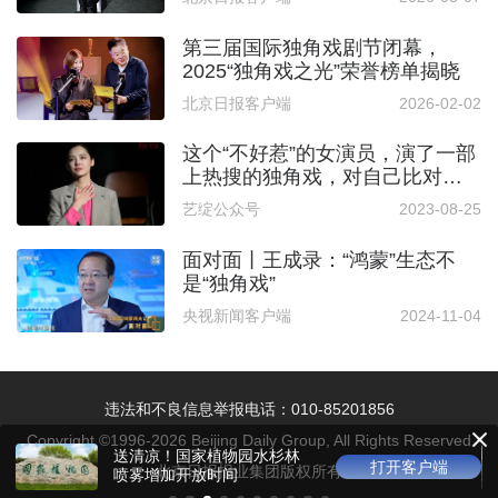
第三届国际独角戏剧节闭幕，
2025“独角戏之光”荣誉榜单揭晓
北京日报客户端
2026-02-02
这个“不好惹”的女演员，演了一部
上热搜的独角戏，对自己比对角
色更狠
艺绽公众号
2023-08-25
面对面丨王成录：“鸿蒙”生态不
是“独角戏”
央视新闻客户端
2024-11-04
违法和不良信息举报电话：010-85201856
Copyright ©1996-
2026
Beijing Daily Group, All Rights Reserved
送清凉！国家植物园水杉林
打开客户端
北京日报报业集团版权所有
喷雾增加开放时间