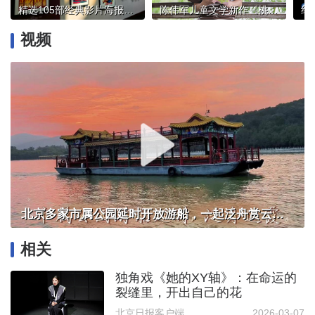
精选105部经典影片海报，中国电影博物馆展览上新
陈伟军儿童文学新作《桃花朵朵》出版，以儿童视角描摹乡村蝶变图景
视频
北京多家市属公园延时开放游船，一起泛舟赏云霞！
相关
独角戏《她的XY轴》：在命运的
裂缝里，开出自己的花
北京日报客户端
2026-03-07