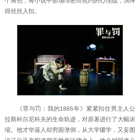
个角色，将小说中那场绵密而焦灼的心理战，演绎
得丝丝入扣。
《罪与罚：我的1865年》紧紧扣住男主人公
拉斯科尔尼科夫的生命轨迹，对原著进行了大幅浓
缩。他才华逼人却穷困潦倒，从大学辍学，又妄图