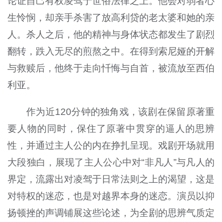
论证自己有权凌驾于世俗法律之上。他会对弱者心
生怜悯，却亲手杀害了放高利贷的老太婆和她的亲
人。杀人之后，他的精神与身体状态都发生了剧烈
翻转，跌入无尽的煎熬之中。在得到索尼娅的开解
与救赎后，他终于走向忏悔与自首，被流放至西伯
利亚。
作为近120分钟的独角戏，该剧在保留原著重
要人物的同时，保住了原著中贯穿的逼人的思辨
性，并通过主人公的内在挣扎呈现。戏剧开场就用
大段独白，展现了主人公心中对“非凡人”与凡人的
界定，流露出对凌驾于日常法则之上的渴望，这是
对特权的迷恋，也是对越界本身的迷恋。演员以抑
扬顿挫的声调铺展这些论述，为全剧的思辨气质定