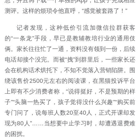
息，并且再下载一个单独的
App
，让孩子完成相应
测评。这样的烦琐令他直呼，“感觉被套路了！”
记者发现，这种低价引流加微信拉群获客
的“一条龙”手段，早已是教辅教培行业的通用伎
俩。家长往往忙了一通，资料没有领到一份，后续
电话却接个没完。而被“拽”到群里后，一些家长还
会在机构话术烘托下，不知不觉落入营销陷阱。围
绕该售价
2500
元左右的阅读课，在黑猫投诉平台
上即有不少消费者称，“说得挺好，不是预期的样
子”“头脑一热买了，孩子觉得没什么兴趣”“购买前
专门问了，说每班人数
20至40
人，正式开课却发
现为
80
人”……当想要中止学习时，却遭遇退费难
的困扰。