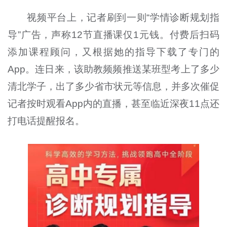
视频平台上，记者刷到一则“学情诊断规划指
导”广告，声称
12
节直播课仅
1
元钱。付费后扫码
添加课程顾问，又根据她的指导下载了专门的
App
。连日来，该助教频频推送某班型考上了多少
清北学子，出了多少省市状元等信息，并多次催促
记者按时观看
App
内的直播，甚至临近深夜
11
点还
打电话提醒报名。