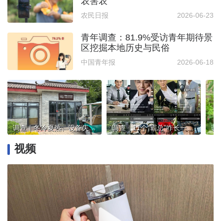
农害农
农民日报
2026-06-23
青年调查：81.9%受访青年期待景
区挖掘本地历史与民俗
中国青年报
2026-06-18
调查｜冬冷夏热、设备失灵……部分阅读空间遇运营尴尬
调查｜11个“霸总”咋长一张脸？擦亮双眼！温情背后只为吸金
视频