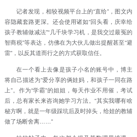
记者发现，相较视频平台上的
“
直给”，图文内
容隐藏套路更深。还会使用诸如
“
回头看，庆幸给
孩子教辅做减法
”“
几千块学习机，是我交过最冤的
智商税
”
等表达，仿佛在为大伙儿做出提醒甚至“避
雷”，以反其道而行之的方式获取信任。
在一个看上去像是孩子小名的账号中，博主
将自己描述为“爱分享的俩娃妈，和孩子一同在路
上”。作为“学霸”的姐姐，每天作业不用催，考试
后，总有家长来咨询她学习方法。“其实我哪有啥
秘方啊，就是一年级踩坑后及时掉头，给娃的教辅
做了场断舍离……”