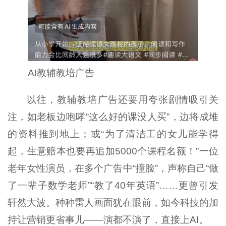
AI教辅教培广告
以往，教辅教培广告还要用夸张剧情吸引关
注，如老板边咆哮“这么好的课没人买”，边将成堆
的资料推到地上；或“为了清洁工的女儿能学得
起，生意赔本也要再追加
5000
个课程名额！”一位
老年女性演员，在多个广告中“撞脸”，声称自己“做
了一辈子数学老师”“教了
40
年英语”……更曾引发
轩然大波。种种雷人画面犹在眼前，如今科技的加
持让营销更省事儿——演都不演了，直接上
AI
。