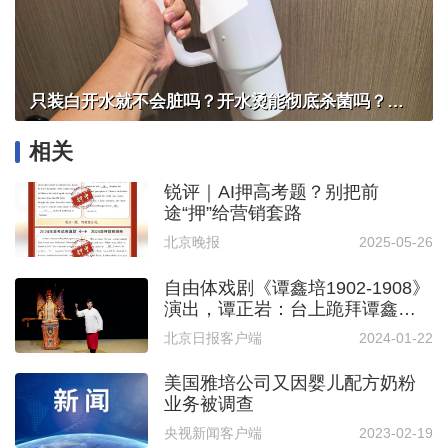
只装白开水就不会脏吗？开水烫能彻底杀菌吗？感控专家详解“吸管杯”藏菌真相｜都视频·热观察
相关
锐评｜AI押高考题？别把前
途“押”给营销套路
北京晚报
2025-05-26
自由体戏剧《谭鑫培1902-1908》
演出，谭正岩：台上跪拜谭鑫培
心潮澎湃
北京日报客户端
2024-01-22
美国雅培公司又因婴儿配方奶粉
业务被调查
央视新闻客户端
2023-02-19