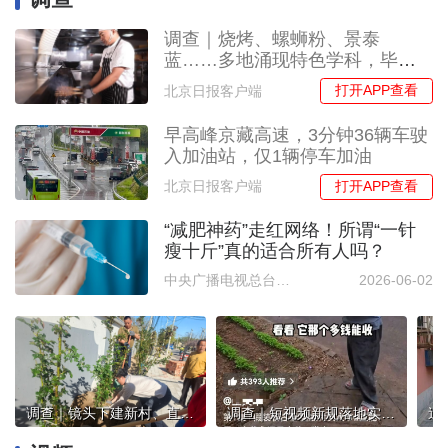
调查｜烧烤、螺蛳粉、景泰
蓝……多地涌现特色学科，毕业
生都去哪工作？
打开APP查看
北京日报客户端
早高峰京藏高速，3分钟36辆车驶
入加油站，仅1辆停车加油
打开APP查看
北京日报客户端
“减肥神药”走红网络！所谓“一针
瘦十斤”真的适合所有人吗？
中央广播电视总台中国之声
2026-06-02
调查｜镜头下建新村、直播间卖油鸡，村书记如何玩转“流量经济”？
调查｜短视频新规落地实测：标签全了，但零勾选还能秒发