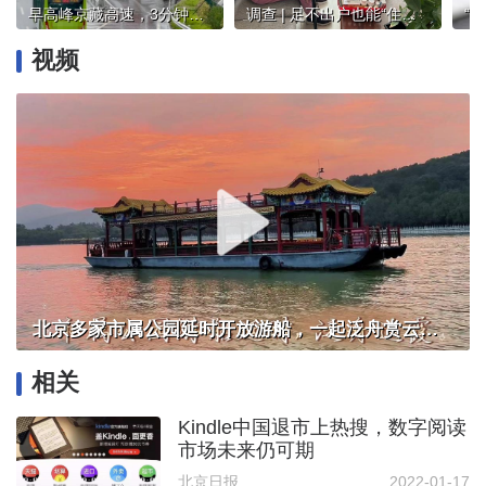
早高峰京藏高速，3分钟36辆车驶入加油站，仅1辆停车加油
调查 | 足不出户也能“住院”？家庭病床服务申请攻略来了
“
视频
北京多家市属公园延时开放游船，一起泛舟赏云霞！
相关
Kindle中国退市上热搜，数字阅读
市场未来仍可期
北京日报
2022-01-17