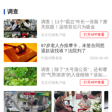
调查
调查｜11个“霸总”咋长一张脸？擦
亮双眼！温情背后只为吸金
打开APP查看
北京日报客户端
87岁老人办按摩卡，未签合同想
退款该找谁？法院判了
中国消费者报
2026-06-09
调查｜除了“大号蒲公英”，还有哪
些“气势汹汹”的入侵植物？该如何
应对？
打开APP查看
北京日报客户端