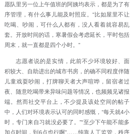
愿队里另一位上午值班的阿姨均表示，都是为了有
序管理，有什么事儿能及时照应。“比如屋里不让
吃喝、吵闹，可什么人都有，没人看着就容易乱
套。开放时间的话，寒暑假会考虑延长，平时包括
周末，就一直都是四个小时。”
志愿者说的是实情，此前不少环境较好、面
积较大、自助进出的城市书房，的确不同程度伴随
儿童戏耍吵闹，打牌聊天者大声喧哗，留宿者过
夜、随意吃喝带来异味问题等情况，也频频见诸报
端。然而社交平台上，不少提及该处空间的帖子
中，人们对环境表示认可的同时感慨，“每天就
4
小
时，专门来自习就没必要了。”“至少下午能不能多
加点时间，到
6
点也行啊”……纯靠人工监管，秩序