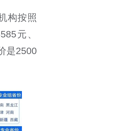
机构按照
6585
元、
价是
2500