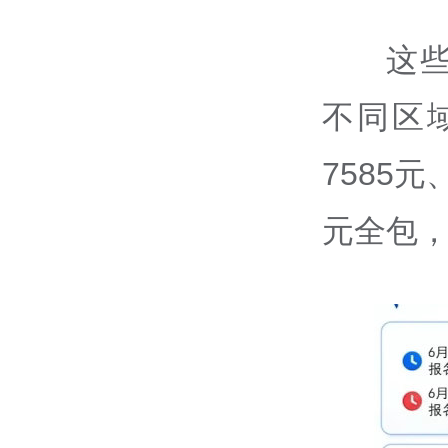
这
不同区
7585
元
元全包