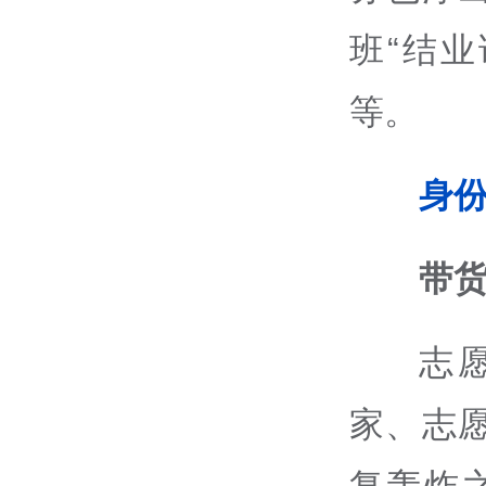
班“结业
等。
身
带
志
家、志
复轰炸