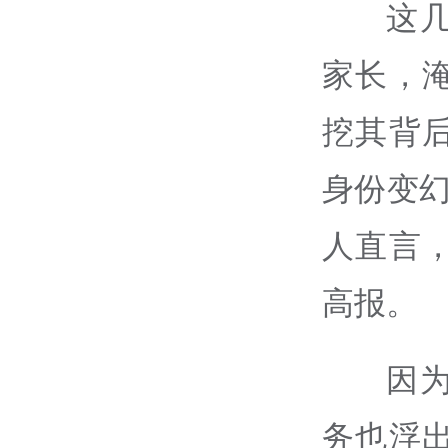
这
家长，
挖其背
身份变
人直言
高报。
因
务也浮