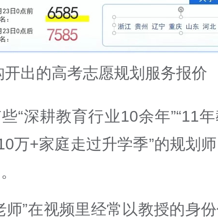
构开出的高考志愿规划服务报价
有些
“
深耕教育行业
10
余年
”“11
年
10
万
+
家庭走过升学季
”
的规划师
别。
老师”在视频里经常以教授的身