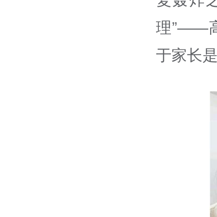
理”—
于家长