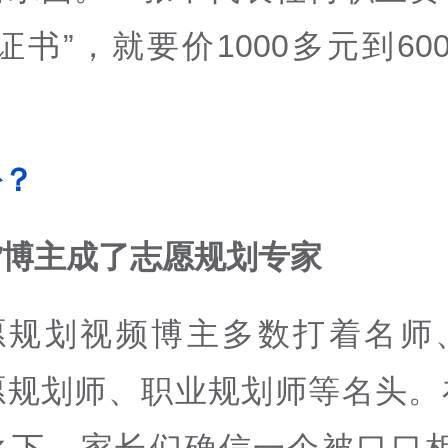
证书”，就要价
1000
多元到
60
份？
货博主成了志愿规划专家
愿规划视频博主多数打着名师
愿规划师、职业规划师等名头。
之下，家长们确信一个被口口相