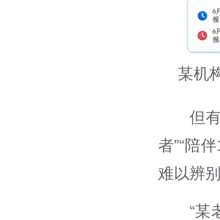
某机
但
者
”“
陪伴
难以辨
“某