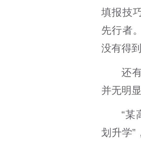
填报技
先行者
没有得
还
并无明
“某
划升学
”