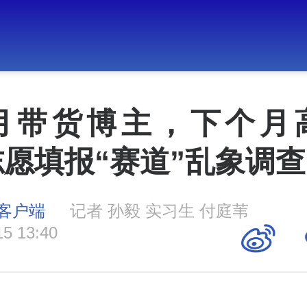
月带货博主，下个月
愿填报“赛道”乱象调查
客户端
记者 孙毅 实习生 付庭苇
15 13:40