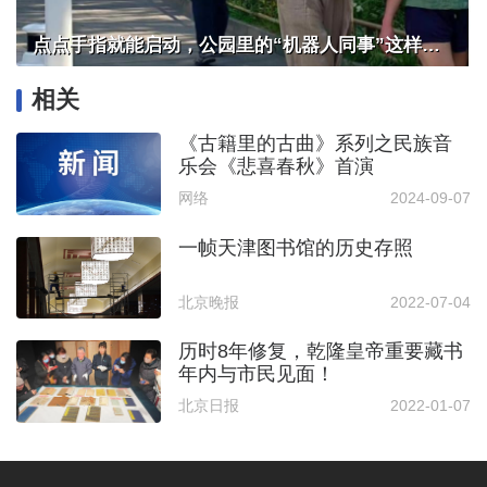
点点手指就能启动，公园里的“机器人同事”这样干活
相关
《古籍里的古曲》系列之民族音
乐会《悲喜春秋》首演
网络
2024-09-07
一帧天津图书馆的历史存照
北京晚报
2022-07-04
历时8年修复，乾隆皇帝重要藏书
年内与市民见面！
北京日报
2022-01-07