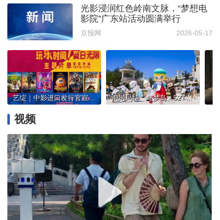
光影浸润红色岭南文脉，“梦想电
影院”广东站活动圆满举行
京报网
2026-05-17
艺绽｜中影进口发行官宣“银幕碰头计划”，首期片单重磅来袭
泡泡玛特、奇梦岛、52TOYS……潮玩IP组团亮相首届中国新文创市集
视频