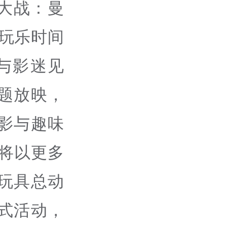
大战：曼
玩乐时间
与影迷见
题放映，
影与趣味
，将以更多
“玩具总动
浸式活动，