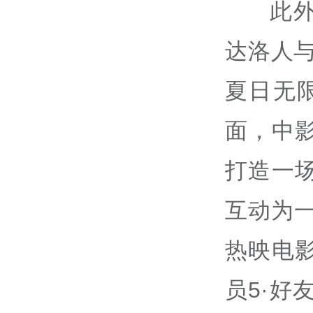
此
达洛人
夏日无
面，中
打造一
互动为一
热映电影
员5·好