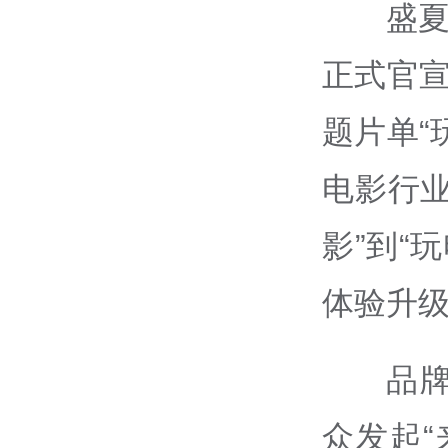
盛夏
正式官宣
题片单“
电影行
影”到“
体验升
品
众发起