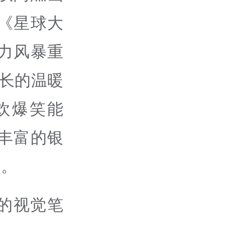
《星球大
力风暴重
长的温暖
欢爆笑能
丰富的银
幕。
的视觉笔