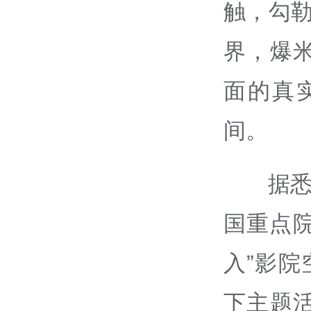
触，勾勒
界，爆
面的真
间。
据悉
国重点院
入”影院
下主题