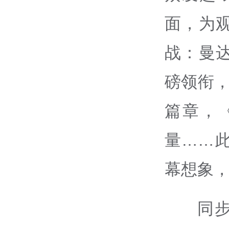
面，为
战：曼
磅领衔
篇章，
量……
幕想象
同