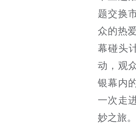
题交换
众的热
幕碰头计
动，观
银幕内
一次走
妙之旅