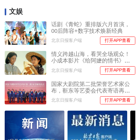
文娱
话剧《青蛇》重排版六月首演，
00后阵容+数字技术焕新经典
打开APP查看
北京日报客户端
情义跨越山海，看哭全场观众！
小成本影片《给阿嬷的情书》成
出圈爆款
打开APP查看
北京日报客户端
国家大剧院第二批荣誉艺术家公
布，靳东等艺委会代表寄语再接
再厉
打开APP查看
北京日报客户端