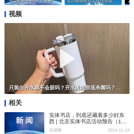
“我是自然小伙伴”儿童画国际巡展北京展启幕
620余场群众文化活动喜迎“五一”劳动节
视频
只装白开水就不会脏吗？开水烫能彻底杀菌吗？感控专家详解“吸管杯”藏菌真相｜都视频·热观察
相关
实体书店，到底还藏着多少好东
西 | 北京实体书店活动预告（11
月9日～11月15日）
京报网
2024-11-19