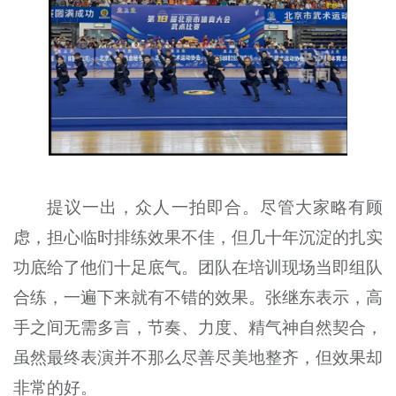
提议一出，众人一拍即合。尽管大家略有顾
虑，担心临时排练效果不佳，但几十年沉淀的扎实
功底给了他们十足底气。团队在培训现场当即组队
合练，一遍下来就有不错的效果。张继东表示，高
手之间无需多言，节奏、力度、精气神自然契合，
虽然最终表演并不那么尽善尽美地整齐，但效果却
非常的好。