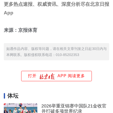
更多热点速报、权威资讯、深度分析尽在北京日报
App
来源：京报体育
如遇作品内容、版权等问题，请在相关文章刊发之日起30日内与
本网联系。版权侵权联系电话：010-85202353
打开
APP 阅读更多
体坛
2026举重亚锦赛中国队21金收官
并打破多项世界纪录