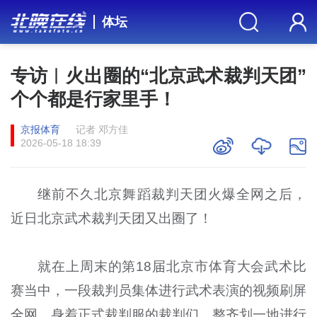
体坛
专访︱火出圈的“北京武术裁判天团”
个个都是行家里手！
京报体育
记者 邓方佳
2026-05-18 18:39
继前不久北京舞蹈裁判天团火爆全网之后，
近日北京武术裁判天团又出圈了！
就在上周末的第18届北京市体育大会武术比
赛当中，一段裁判员集体进行武术表演的视频刷屏
全网，身着正式裁判服的裁判们，整齐划一地进行