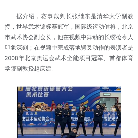
据介绍，赛事裁判长张继东是清华大学副教
授，世界武术锦标赛冠军，国际级运动健将，北京
市武术协会副会长，他在视频中舞动的长缨枪令人
印象深刻；在视频中完成落地劈叉动作的表演者是
2008年北京奥运会武术全能项目冠军、首都体育
学院副教授赵庆建。