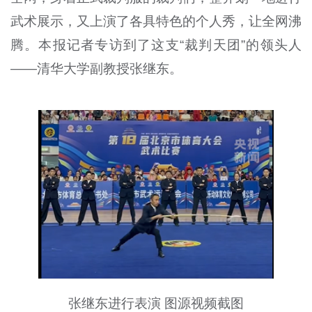
武术展示，又上演了各具特色的个人秀，让全网沸
腾。本报记者专访到了这支“裁判天团”的领头人
——清华大学副教授张继东。
张继东进行表演 图源视频截图