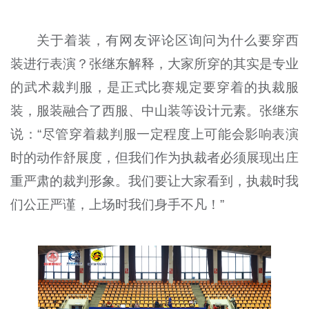
关于着装，有网友评论区询问为什么要穿西
装进行表演？张继东解释，大家所穿的其实是专业
的武术裁判服，是正式比赛规定要穿着的执裁服
装，服装融合了西服、中山装等设计元素。张继东
说：“尽管穿着裁判服一定程度上可能会影响表演
时的动作舒展度，但我们作为执裁者必须展现出庄
重严肃的裁判形象。我们要让大家看到，执裁时我
们公正严谨，上场时我们身手不凡！”