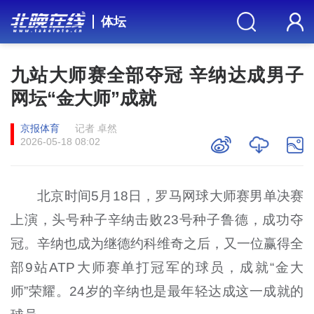
体坛
九站大师赛全部夺冠 辛纳达成男子
网坛“金大师”成就
京报体育
记者 卓然
2026-05-18 08:02
北京时间5月18日，罗马网球大师赛男单决赛
上演，头号种子辛纳击败23号种子鲁德，成功夺
冠。辛纳也成为继德约科维奇之后，又一位赢得全
部9站ATP大师赛单打冠军的球员，成就“金大
师”荣耀。24岁的辛纳也是最年轻达成这一成就的