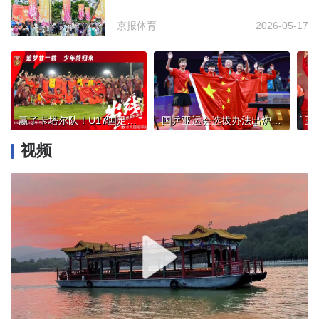
京报体育
2026-05-17
赢了卡塔尔队！U17国足时隔21年重返世少赛！
国乒亚运会选拔办法出炉 双打混双成重要考量标准
视频