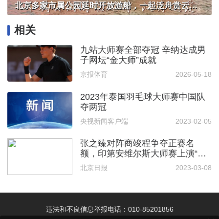
北京多家市属公园延时开放游船，一起泛舟赏云霞！
相关
九站大师赛全部夺冠 辛纳达成男
子网坛“金大师”成就
京报体育
2026-05-18
2023年泰国羽毛球大师赛中国队
夺两冠
央视新闻客户端
2023-02-05
张之臻对阵商竣程争夺正赛名
额，印第安维尔斯大师赛上演“中
国德比”
北京日报
2023-03-08
违法和不良信息举报电话：010-85201856