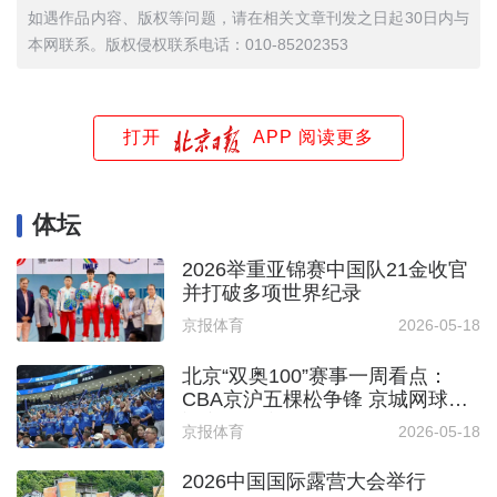
如遇作品内容、版权等问题，请在相关文章刊发之日起30日内与
本网联系。版权侵权联系电话：010-85202353
打开
APP 阅读更多
体坛
2026举重亚锦赛中国队21金收官
并打破多项世界纪录
京报体育
2026-05-18
北京“双奥100”赛事一周看点：
CBA京沪五棵松争锋 京城网球再
迎高级别赛事
京报体育
2026-05-18
2026中国国际露营大会举行