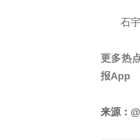
石宇
更多热
报App
来源：@