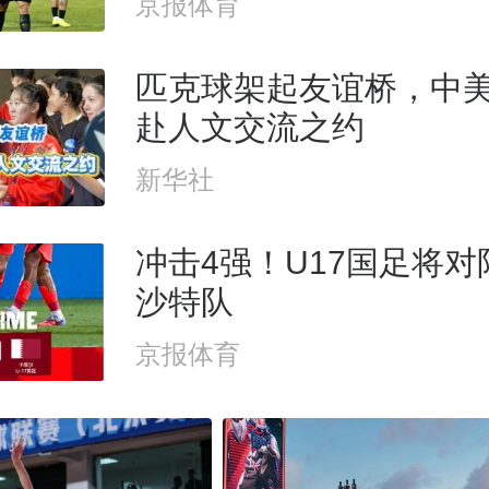
京报体育
匹克球架起友谊桥，中
赴人文交流之约
新华社
冲击4强！U17国足将
沙特队
京报体育