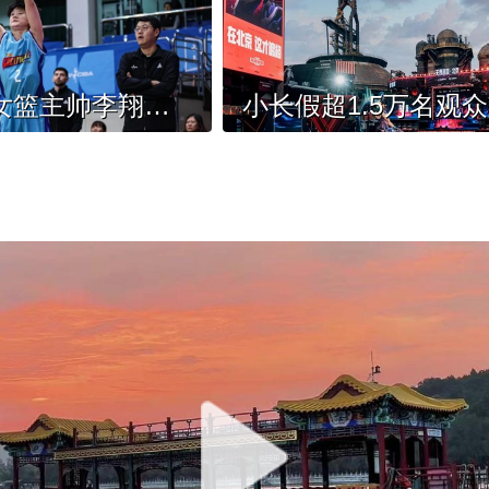
专访北京女篮主帅李翔：虽降组 不气馁 找原因 再出发