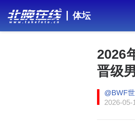
体坛
202
晋级男
@BWF
2026-05-