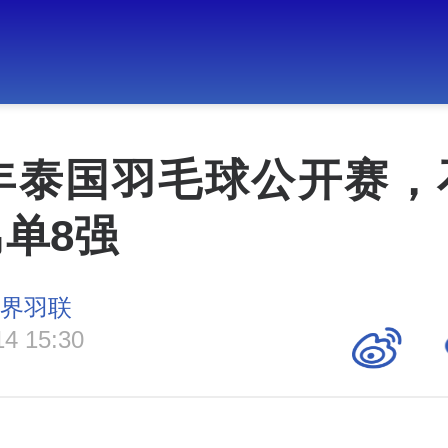
6年泰国羽毛球公开赛
单8强
世界羽联
14 15:30