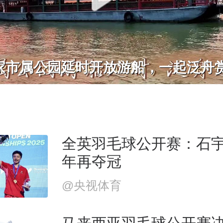
家市属公园延时开放游船，一起泛舟
全英羽毛球公开赛：石
年再夺冠
@央视体育