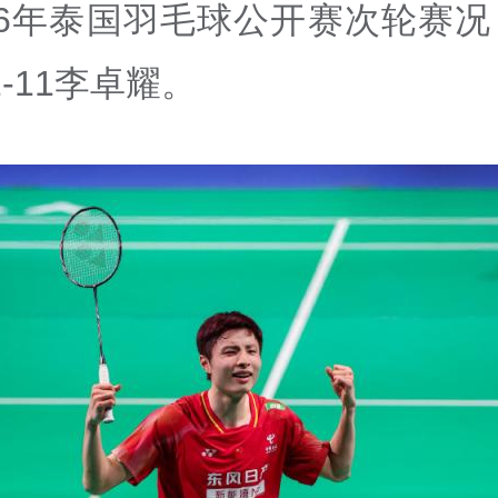
26年泰国羽毛球公开赛次轮赛
21-11李卓耀。