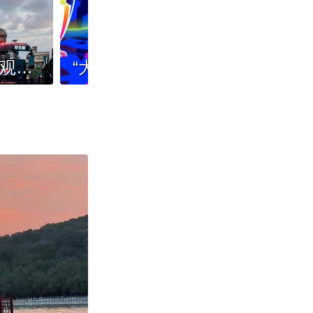
小长假超1.5万名观众观赛 “无畏巡回”北京站人气高
“大巴黎”将与“枪手”决战欧洲之巅