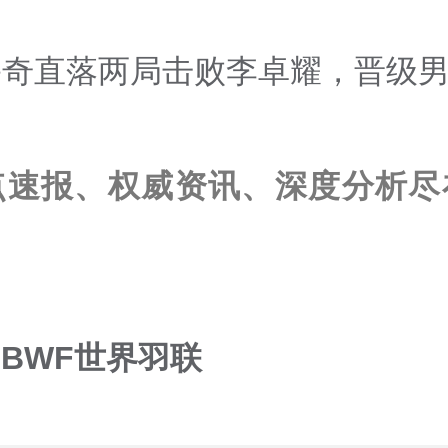
奇直落两局击败李卓耀，晋级男单8强
点速报、权威资讯、深度分析尽
BWF世界羽联