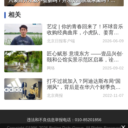
只装白开水就不会脏吗？开水烫能彻底杀菌吗？感控专家详解“吸管杯”藏菌真相｜都视频·热观察
相关
艺绽 | 你的青春回来了！环球音乐
收购经典曲库，小虎队、姜育恒
等艺人歌曲重新上线
北京日报客户端
2026-06-09
匠心赋形 意境东方 ——壹品兴创·
颐和公馆实景示范区启幕，诠释
当代人居美学新范式
网络
2025-09-02
打不过就加入？阿迪达斯布局“国
潮风”，背后是在华六个财季负增
长
北京商报
2022-11-07
违法和不良信息举报电话：010-85201856
Copyright ©1996-
2026
Beijing Daily Group, All Rights Reserved