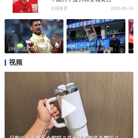
京报体育
2026-05-16
19次出战罗马大师赛 德约科维奇首次遭遇首战出局
专访北京女篮主帅李翔：虽降组 不气馁 找原因 再出发
视频