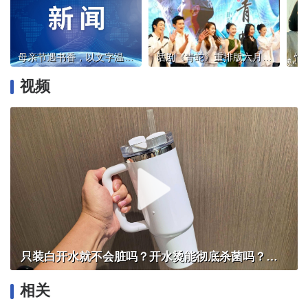
母亲节遇书香，以文字温柔致爱 | 北京实体书店活动预告（5月9日~5月15日）
话剧《青蛇》重排版六月首演，00后阵容+数字技术焕新经典
视频
只装白开水就不会脏吗？开水烫能彻底杀菌吗？感控专家详解“吸管杯”藏菌真相｜都视频·热观察
相关