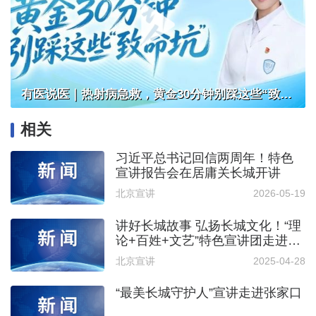
有医说医｜热射病急救，黄金30分钟别踩这些“致命坑”
相关
习近平总书记回信两周年！特色
宣讲报告会在居庸关长城开讲
北京宣讲
2026-05-19
讲好长城故事 弘扬长城文化！“理
论+百姓+文艺”特色宣讲团走进怀
柔区
北京宣讲
2025-04-28
“最美长城守护人”宣讲走进张家口