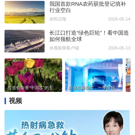
我国首款RNA农药获批登记填补
行业空白
农民日报
2026-05-14
长江口打造“绿色巨轮”！看中国造
如何领航全球
央视新闻客户端
2026-05-13
打造郁金香“中国芯”的五家渠实践
新业态新模式，一季度我国智能消费设备制造增速明显
视频