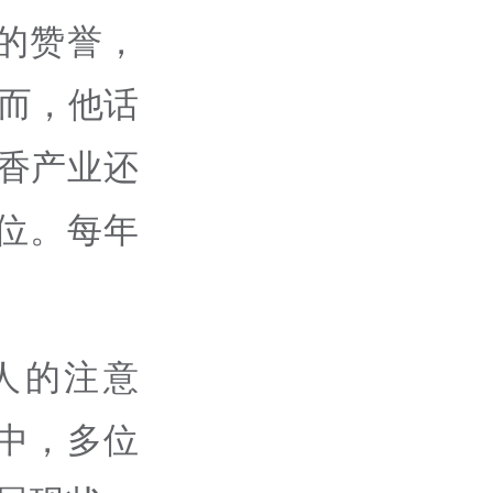
的赞誉，
然而，他话
香产业还
位。每年
人的注意
中，多位