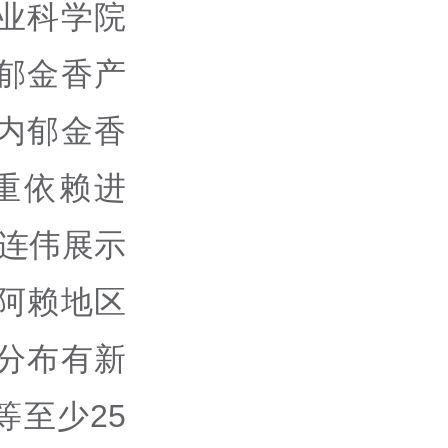
业科学院
郁金香产
内郁金香
重依赖进
屈连伟展示
阿赖地区
分布有新
至少25