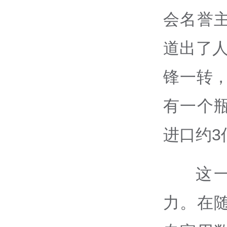
会名誉
道出了人
锋一转
有一个
进口约3
这
力。在