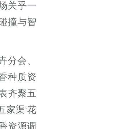
场关乎一
碰撞与智
卉分会、
香种质资
表齐聚五
五家渠‘花
金香资源调