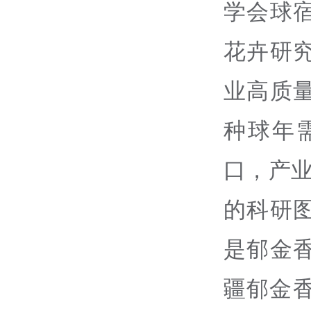
学会球
花卉研
业高质
种球年
口，产业
的科研
是郁金
疆郁金