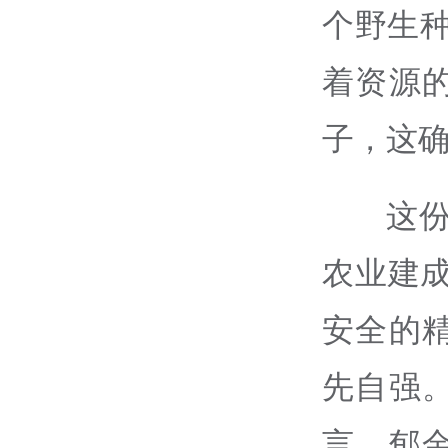
个野生种
着资源
子，这确
这
农业建
安全的
先自强
言，郁