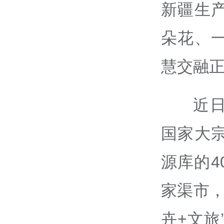
新疆生
朵花、
慧交融
近
国家大
源库的
家渠市，
卉+文旅