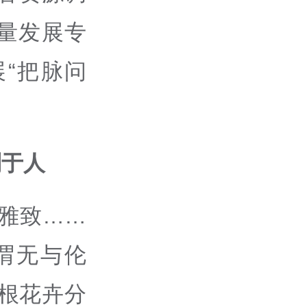
量发展专
“把脉问
制于人
雅致……
谓无与伦
根花卉分