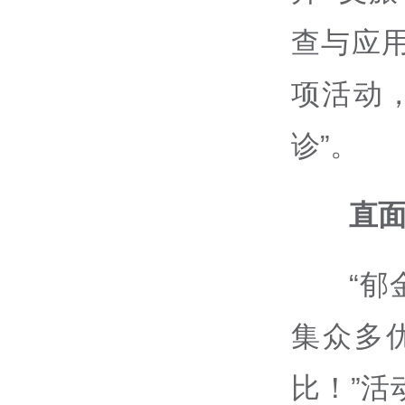
查与应
项活动
诊”。
直
“
集众多
比！”