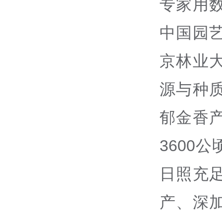
专家用
中国园
京林业
源与种
郁金香
3600
日照充
产、深