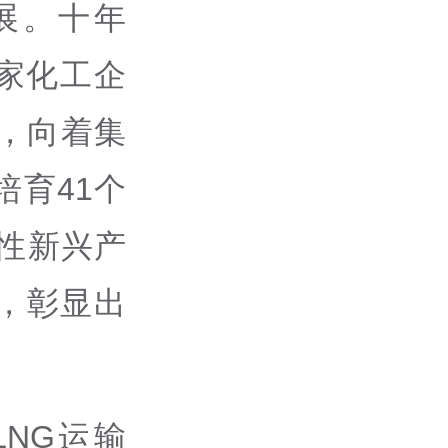
展。十年
家化工企
，向着集
育41个
性新兴产
%，彰显出
NG运输