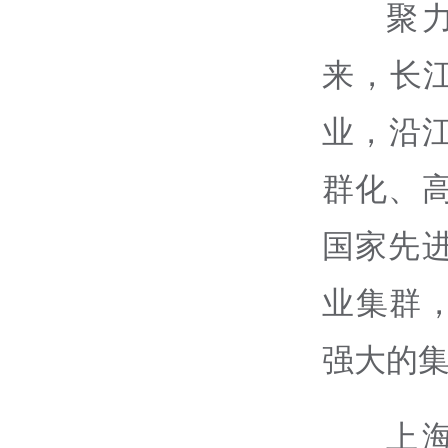
聚
来，长
业，沿
群化、
国家先
业集群，
强大的
上