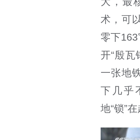
大，最
术，可
零下16
开“殷瓦
一张地
下几乎
地“锁”