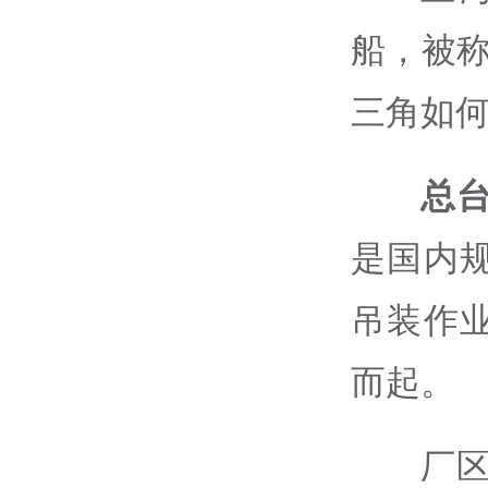
船，被称
三角如
总台
是国内
吊装作
而起。
厂