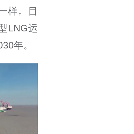
”一样。目
LNG运
30年。