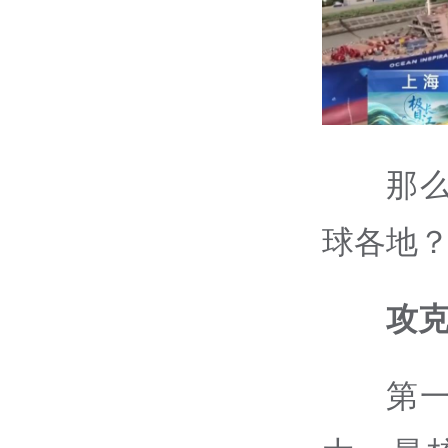
那
球各地
攻克
第