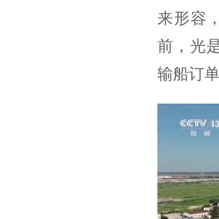
来形容，
前，光
输船订单