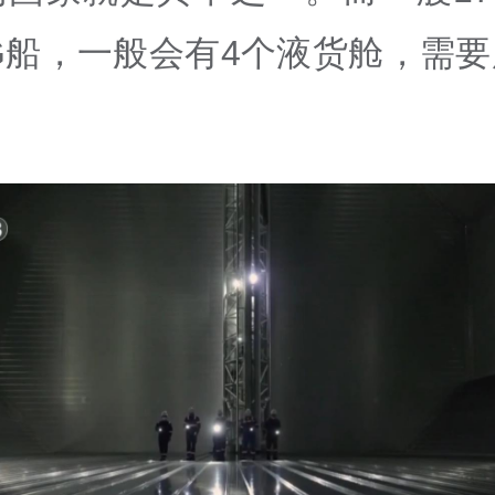
G船，一般会有4个液货舱，需
？