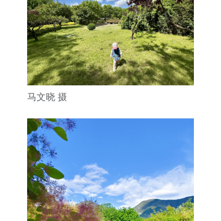
马文晓 摄