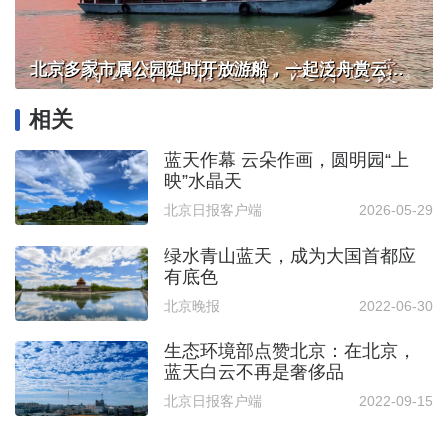
北京多家市属公园延时开放游船，一起泛舟赏云霞！
相关
蓝天作幕 云朵作画，圆明园“上
映”水晶天
北京日报客户端
2026-05-29
绿水青山蓝天，成为大国首都应
有底色
北京晚报
2022-06-30
生态环境部点赞北京：在北京，
蓝天白云不再是奢侈品
北京日报客户端
2022-09-15