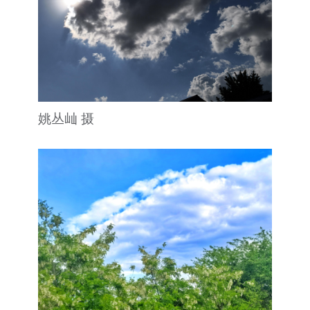
姚丛屾 摄