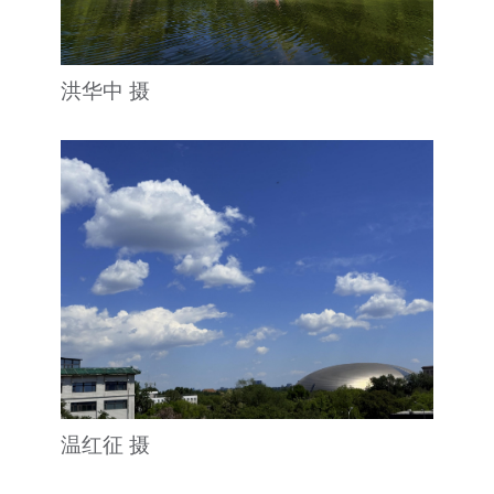
洪华中 摄
温红征 摄