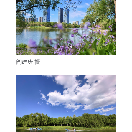
阎建庆 摄