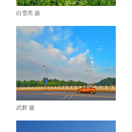
白雪亮 摄
武辉 摄