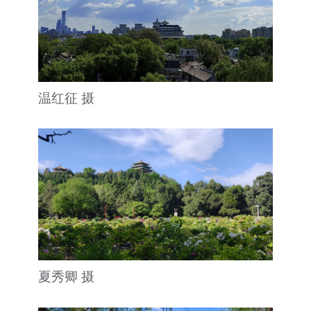
温红征 摄
夏秀卿 摄