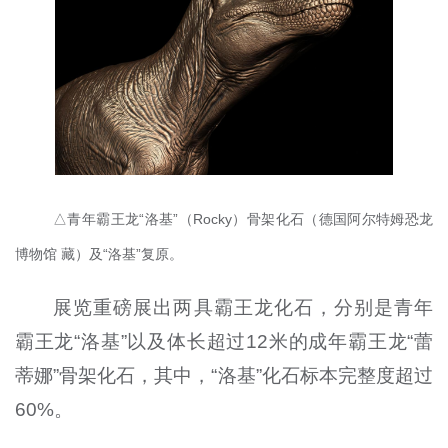
△青年霸王龙“洛基”（Rocky）骨架化石（德国阿尔特姆恐龙
博物馆 藏）及“洛基”复原。
展览重磅展出两具霸王龙化石，分别是青年
霸王龙“洛基”以及体长超过12米的成年霸王龙“蕾
蒂娜”骨架化石，其中，“洛基”化石标本完整度超过
60%。