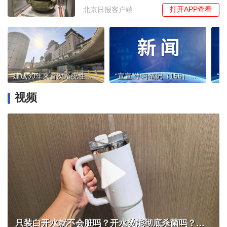
打开APP查看
北京日报客户端
建成30年来首次系统性大修！北京西站螺旋盘道焕新颜
“宣宣”学习笔记（156）丨锚定新目标 奋力开新局——学习领会中央经济工作会议精神
视频
只装白开水就不会脏吗？开水烫能彻底杀菌吗？感控专家详解“吸管杯”藏菌真相｜都视频·热观察