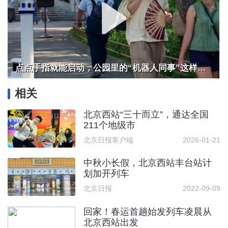
点点手指就能启动，公园里的“机器人同事”这样干活
相关
北京西站“三十而立”，通达全国
211个地级市
北京日报客户端
2026-01-21
中秋小长假，北京西站丰台站计
划加开列车
北京日报
2022-09-09
回家！春运首趟始发列车凌晨从
北京西站出发