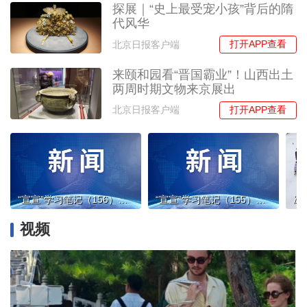
探展｜“史上最受宠小孩”背后的隋
代风华
打开APP查看
北京日报客户端
来颐和园看“晋国霸业”！山西出土
两周时期文物来京展出
打开APP查看
北京日报客户端
“宣宣”学习笔记（156）丨锚定新目标 奋力开新局——学习领会中央经济工作会议精神
“宣宣”学习笔记（155）丨坚持全国一盘棋思想 系统性增强我国经济发展韧性
视频