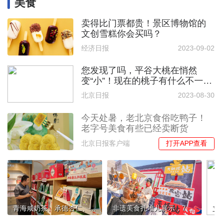
美食
卖得比门票都贵！景区博物馆的
文创雪糕你会买吗？
经济日报
2023-09-02
您发现了吗，平谷大桃在悄然
变“小”！现在的桃子有什么不一
样？
北京日报
2023-08-30
今天处暑，老北京食俗吃鸭子！
老字号美食有些已经卖断货
打开APP查看
北京日报客户端
青海咸奶茶、承德杏仁、西藏藜麦，北京消费季启动“帮扶促消费”
非遗美食扎堆儿展示，79家“中轴线”特色餐厅等您“打卡”