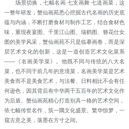
场景切换，七幅名画 七支画舞 七道画菜，这
一整年研发，蟹仙画苑悉心挖掘古代名画的历史底
蕴与内涵，不断打磨食材与制作工艺，结合食材色
味，重现夜宴图、千里江山图、瑞鹤图、簪花仕女
图的美学风采，蟹仙画苑不只是临摹画卷，而是深
层艺术文化的创新，这是一道创造艺术文化菜系
——《名画美学菜》。他既不同与传统的八大名
菜，也不同于前几年的意境菜，名画美学菜是艺术
美食而不是美食艺术，与法餐、日料相比不会有任
何逊色，因其背后有中华两千五百年的艺术文化作
为后盾。蟹仙画苑精心打造别具一格的艺术空间，
依七幅传世名作，筑一隅文化盛景。繁华惊梦，一
窥古意之美，落墨在方寸之间。