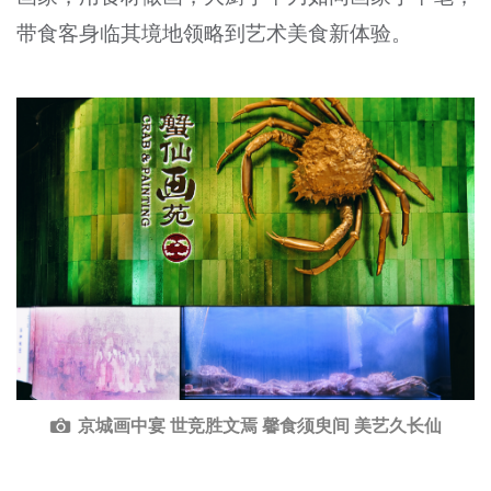
带食客身临其境地领略到艺术美食新体验。
京城画中宴 世竞胜文焉 馨食须臾间 美艺久长仙