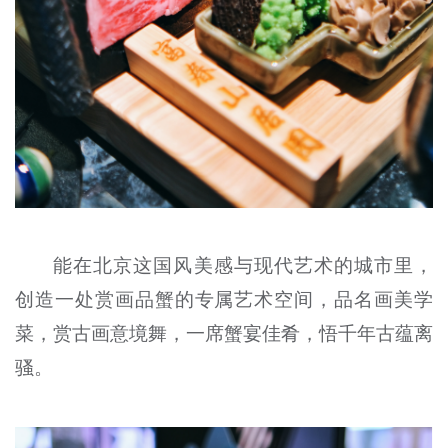
能在北京这国风美感与现代艺术的城市里，
创造一处赏画品蟹的专属艺术空间，品名画美学
菜，赏古画意境舞，一席蟹宴佳肴，悟千年古蕴离
骚。