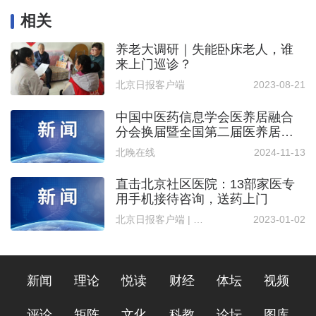
相关
养老大调研｜失能卧床老人，谁
来上门巡诊？
北京日报客户端
2023-08-21
中国中医药信息学会医养居融合
分会换届暨全国第二届医养居融
合联盟论坛成功召开
北晚在线
2024-11-13
直击北京社区医院：13部家医专
用手机接待咨询，送药上门
北京日报客户端 | 记者 孙乐琪
2023-01-02
新闻
理论
悦读
财经
体坛
视频
评论
矩阵
文化
科教
论坛
图库