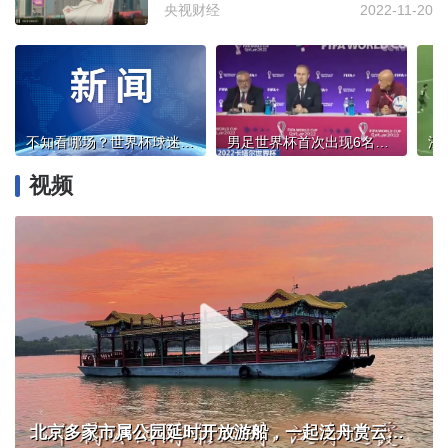
央视财经
2022-11-20
不知看哪场？世界杯球迷速成秘籍，看这一篇就够了！
男足世界杯首次出现6名女裁判，国际足联透露这些信息
视频
北京多家市属公园延时开放游船，一起泛舟赏云霞！