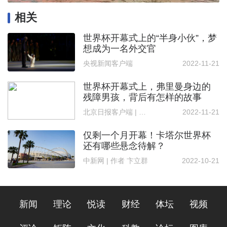
相关
世界杯开幕式上的“半身小伙”，梦
想成为一名外交官
央视新闻客户端
2022-11-21
世界杯开幕式上，弗里曼身边的
残障男孩，背后有怎样的故事
北京日报客户端 | 记者 高晨晨
2022-11-21
仅剩一个月开幕！卡塔尔世界杯
还有哪些悬念待解？
中新网 | 作者 卞立群
2022-10-21
新闻
理论
悦读
财经
体坛
视频