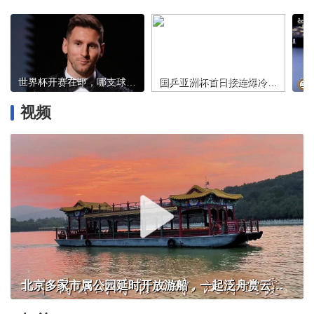
世界杯开赛在即，哪支球队身价最高？梅西C罗身价几何？
国乒亚洲杯首日接连爆冷 两“边缘主力”出局
视频
北京多家市属公园延时开放游船，一起泛舟赏云霞！