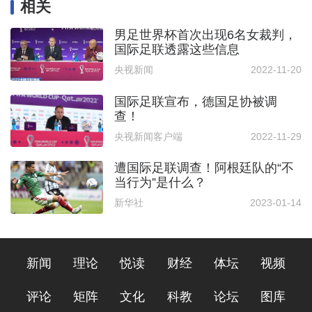
相关
男足世界杯首次出现6名女裁判，
国际足联透露这些信息
央视新闻
2022-11-20
国际足联宣布，德国足协被调
查！
央视新闻客户端
2022-11-29
遭国际足联调查！阿根廷队的“不
当行为”是什么？
新华社
2023-01-14
新闻
理论
悦读
财经
体坛
视频
评论
矩阵
文化
科教
论坛
图库