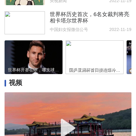
央视新闻
2022-11-19
世界杯历史首次，6名女裁判将亮
相卡塔尔世界杯
中国妇女报微信公号
2022-11-19
世界杯开赛在即，哪支球队身价最高？梅西C罗身价几何？
国乒亚洲杯首日接连爆冷 两“边缘主力”出局
视频