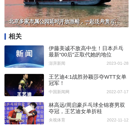
北京多家市属公园延时开放游船，一起泛舟赏云霞！
相关
伊藤美诚不敌高中生！日本乒乓
最新“00后”正取代她的地位
澎湃新闻
2023-01-28
王艺迪4:1战胜孙颖莎夺WTT女单
冠军！
中国新闻网
2022-07-17
林高远/周启豪乒乓球全锦赛男双
夺冠，王艺迪女单折桂
央视体育
2022-11-12