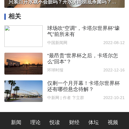
只装白开水就不会脏吗？开水烫能彻底杀菌吗？感控专家详解“吸管杯”藏菌真相｜都视频·热观察
相关
球场吹“空调”，卡塔尔世界杯“壕
气”前所未有
中国新闻网
2022-08-12
“最昂贵”世界杯之后，卡塔尔怎
么“回本”？
环球时报
2022-12-16
仅剩一个月开幕！卡塔尔世界杯
还有哪些悬念待解？
中新网 | 作者 卞立群
2022-10-21
新闻
理论
悦读
财经
体坛
视频