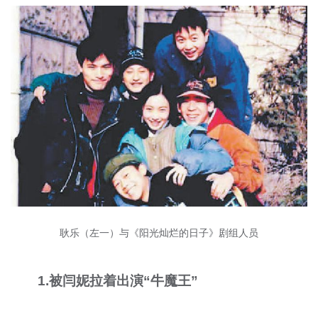
耿乐（左一）与《阳光灿烂的日子》剧组人员
1.被闫妮拉着出演“牛魔王”