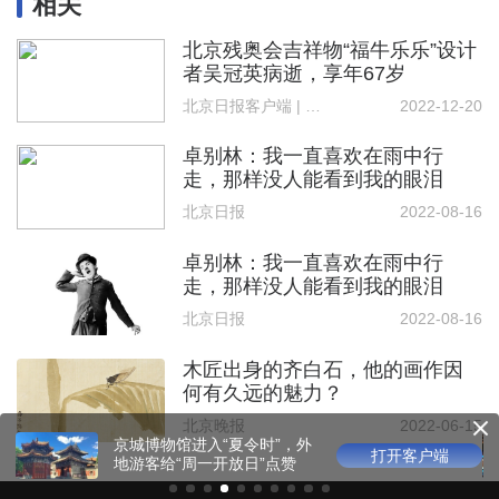
相关
北京残奥会吉祥物“福牛乐乐”设计
者吴冠英病逝，享年67岁
北京日报客户端 | 记者 王广燕
2022-12-20
卓别林：我一直喜欢在雨中行
走，那样没人能看到我的眼泪
北京日报
2022-08-16
卓别林：我一直喜欢在雨中行
走，那样没人能看到我的眼泪
北京日报
2022-08-16
木匠出身的齐白石，他的画作因
何有久远的魅力？
北京晚报
2022-06-15
光影版乾隆花园邀观众沉浸
客户端
打开客户端
游园