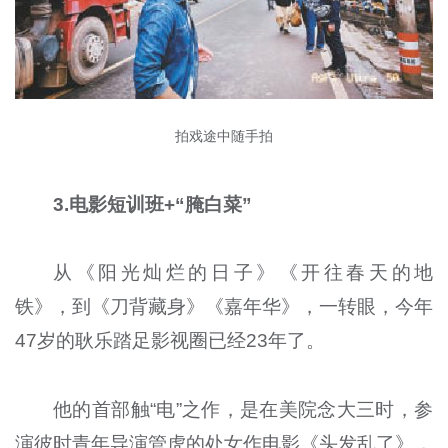
拍戏途中随手拍
3.电影短训班+“腌白菜”
从《阳光灿烂的日子》《开往春天的地
铁》，到《刀背藏身》《嘉年华》，一转眼，今年
47岁的耿乐踏足影视圈已经23年了。
他的首部触“电”之作，是在美院念大三时，参
演彼时青年导演管虎的处女作电影《头发乱了》，