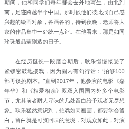
期间，他和同学们每年都会去外地写生，由北到
南，足迹跨越半个中国。那时候他们彼此找自己感
兴趣的绘画对象，各画各的，待到夜晚，老师将大
家的作品集中一处统一点评。在他看来，那是如同
珍珠般晶莹剔透的日子。
在经历挺长一段磨合期后，耿乐慢慢接受了
紧锣密鼓地接戏，因为圈内有句行话：“拍够100
部再谈挑剧本。”直到2017年，他参演的电影《嘉
年华》和《相爱相亲》双双入围国内外多个电影
节，尤其前者耐人寻味的几处留白给予观者无尽想
象。耿乐猛然意识到，拍戏如同画画，都要学会留
白，留白就是可资回味的意境，对观众如此，对演