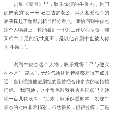
剧集《突围》里，耿乐饰演的牛俊杰，是闫
妮饰演的“女一号”石红杏的老公，两人相爱相杀的
表演撑起了整部剧相当部分看点。哪怕回到牛俊杰
这个人物身上，也能看到一个对工作尽心尽责，却
又痞气十足的混世魔王，是以他在剧中也被人称
为“牛魔王”。
说到牛俊杰这个人物，耿乐觉得自己与他实
在不是“一路人”，无论气质还是特征都差得有点儿
远，当初强拉他进剧组的是曾经合作多次的老搭档
闫妮。“我问她，这个角色跟我有啥共同点吗？她
说一点儿也没有。”后来，耿乐翻看剧本，发现牛
俊杰的对白非常精彩，虽然很长，但很过瘾，于是