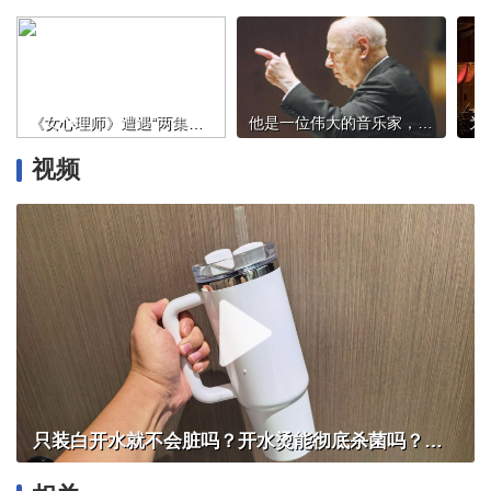
《女心理师》遭遇“两集弃”，心理题材剧炫技不如写实
他是一位伟大的音乐家，为马勒作品的演绎树立了标准
视频
只装白开水就不会脏吗？开水烫能彻底杀菌吗？感控专家详解“吸管杯”藏菌真相｜都视频·热观察