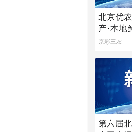
北京优农
产·本地
去朝阳公
京彩三农
第六届北