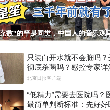
只装白开水就不会脏吗？
彻底杀菌吗？感控专家详
杯”藏菌真相｜都视频·热
北京日报客户端
“低精力”需要去医院吗？
最简单判断标准：先好好