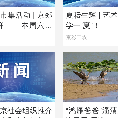
市集活动 | 京郊
夏耘生辉 | 艺
鲜 ——本周六，
学一“夏”！
园“鲜”起来！
京彩三农
京社会组织推介
“鸿雁爸爸”潘