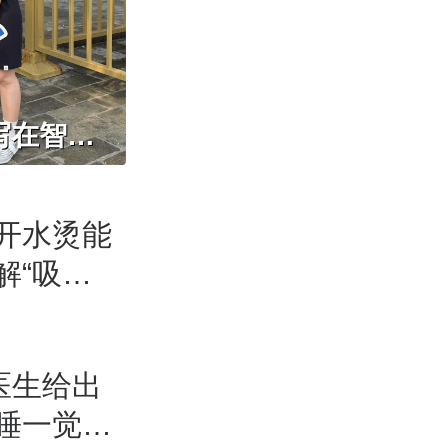
和“滥竽充数”的竽是同类，中国人的音乐观写在智化寺京音乐的乐器里
开水烫能
解“吸管
观察
医生给出
睡一觉｜