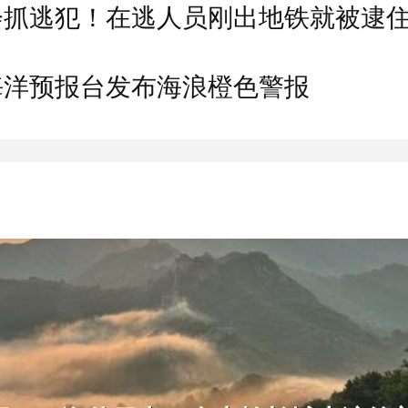
会抓逃犯！在逃人员刚出地铁就被逮
海洋预报台发布海浪橙色警报