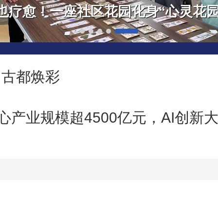
“骏马”跃农田！北京丰台稻田画藏不
 古都焕彩
心产业规模超4500亿元，AI创新