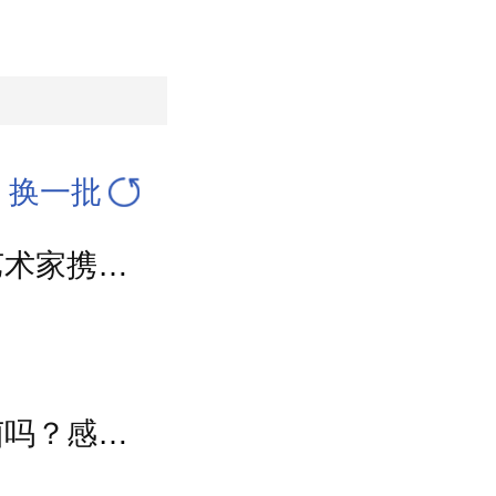
换一批
内蒙古巴林草原上演艺术盛宴，京蒙两地艺术家携手为人民歌唱
只装白开水就不会脏吗？开水烫能彻底杀菌吗？感控专家详解“吸管杯”藏菌真相｜都视频·热观察