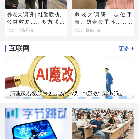
养老大调研 | 社警联动、
养老大调研｜定位手
公益救助……多方联手
表、防走失手环……老
撑起防走失网络
人为何不愿用？
北京日报客户端
北京日报客户端
互联网
+
更多
清理违规视频13300余条，7月“AI魔改”视频治理成果公布