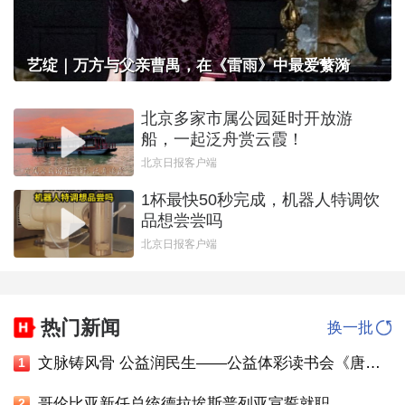
艺绽｜万方与父亲曹禺，在《雷雨》中最爱蘩漪
北京多家市属公园延时开放游
船，一起泛舟赏云霞！
北京日报客户端
1杯最快50秒完成，机器人特调饮
品想尝尝吗
北京日报客户端
热门新闻
换一批
文脉铸风骨 公益润民生——公益体彩读书会《唐诗宋词中的功夫梦》圆满落幕
1
哥伦比亚新任总统德拉埃斯普列亚宣誓就职
2