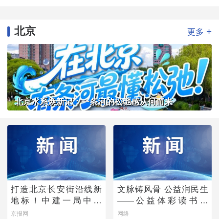
北京
+
更多
北京水系焕新记：一条河的松弛感从何而来
打造北京长安街沿线新
文脉铸风骨 公益润民生
地标！中建一局中标
——公益体彩读书会
CBD核心区Z9地块项目
《唐诗宋词中的功夫
京报网
网络