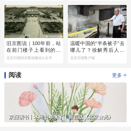
旧京图说｜100年前，站
温暖中国的“半条被子”去
在前门楼子上看到的是
哪儿了？徐解秀后人道
这番景象
出令人落泪的真相
北京日报旧京图说微信公众号
北京日报客户端
阅读
+
更多
京报读书丨本周书单来了！留言送《北京食光》