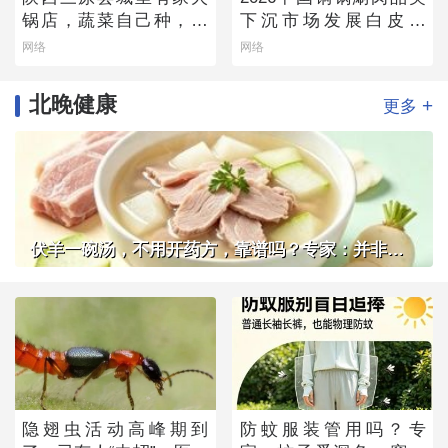
锅店，蔬菜自己种，羊
下沉市场发展白皮书
肉从盐池拉，毛肚当天
——老北京味道的县域
网络
网络
取
生存法则
北晚健康
+
更多
伏羊一碗汤，不用开药方，靠谱吗？专家：并非人人适用
隐翅虫活动高峰期到
防蚊服装管用吗？专