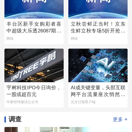
丰台区新手女购彩者喜
立秋尝鲜正当时！京东
中超级大乐透26087期一
生鲜立秋专场5折开抢，
等奖
承包你的秋日餐桌
网络
网络
宇树科技IPO今日询价，
AI成关键变量，头部互联
一股或超百元
网平台流量座次悄然生
变
中新经纬微信公众号
北京日报客户端
调查
+
更多