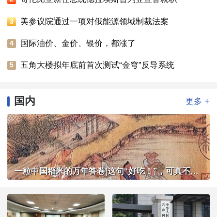
美参议院通过一项对俄能源领域制裁法案
3
国际油价、金价、银价，都涨了
4
五角大楼拟年底前首次测试“金穹”反导系统
5
国内
+
更多
一粒中国稻米的万年答卷|这句“好吃！”，可真不简单