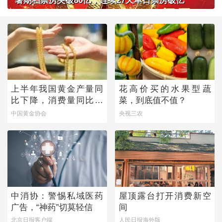
暑期档票房突破80亿，连续27天单日票房破亿
上半年我国黄金产量同
花高价买的水果型蔬
比下降，消费量同比微
菜，到底值不值？
增
中国黄金协会
央视三农
中消协：警惕私域医药
屋顶露台打开消费新空
广告，“神药”切莫轻信
间
北京日报客户端
人民日报海外版