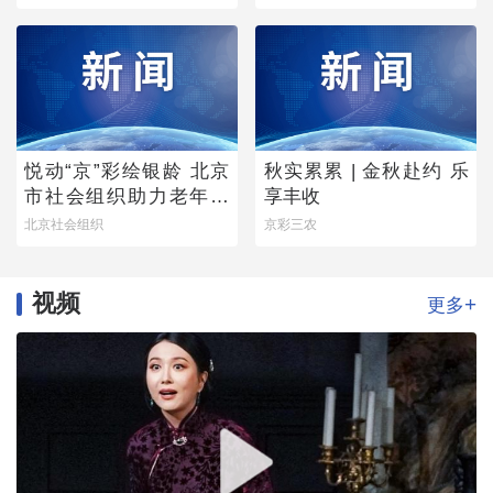
梦》圆满落幕
悦动“京”彩绘银龄 北京
秋实累累 | 金秋赴约 乐
市社会组织助力老年学
享丰收
堂公益项目稳步推进
北京社会组织
京彩三农
视频
+
更多