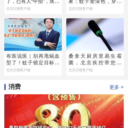
了，已有人“中招”，医生
家：蚊子爱深色，穿浅
提醒——
色衣服不易招蚊子
北京日报客户端
北京日报客户端
有医说医｜别再甩锅血
桑拿天厨房里易生霉
型了！蚊子锁定目标的
菌，北京疾控带您排
真正“导航系统”找到了
除“高风险点位”
北京日报客户端
北京日报客户端
消费
+
更多