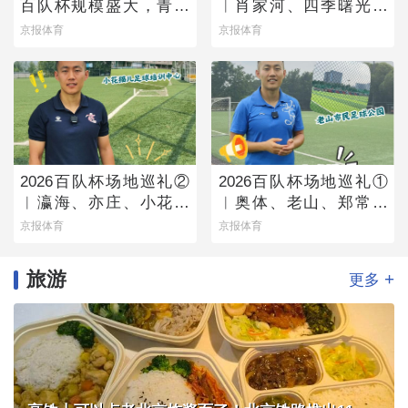
百队杯规模盛大，青少
︱肖家河、四季曙光赛
年足球火热有活力
区
京报体育
京报体育
2026百队杯场地巡礼②
2026百队杯场地巡礼①
︱瀛海、亦庄、小花猫
︱奥体、老山、郑常庄
赛区将承办多组别百队
赛区静候百队杯开幕
京报体育
京报体育
杯比赛
旅游
+
更多