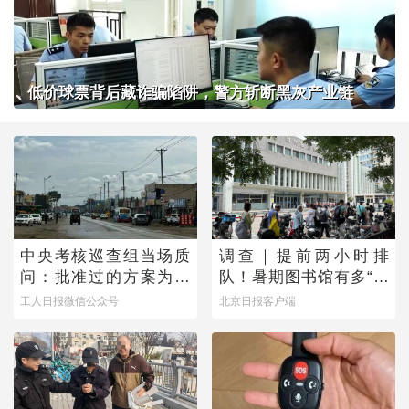
低价球票背后藏诈骗陷阱，警方斩断黑灰产业链
中央考核巡查组当场质
调查｜提前两小时排
问：批准过的方案为何
队！暑期图书馆有多“一
不执行？
座难求”？
工人日报微信公众号
北京日报客户端