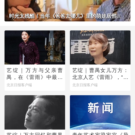
时光太残酷！当年《爸爸去哪儿》里的萌娃居然长成了这样？
艺绽｜万方与父亲曹
艺绽｜曹禺女儿万方：
禺，在《雷雨》中最爱
北京人艺《雷雨》，“是
蘩漪
它原生的样子”
北京日报客户端
北京日报客户端