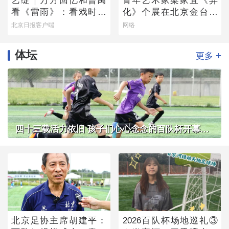
艺绽｜万方回忆和曹禺
青年艺术家梁家宜《异
看《雷雨》：看戏时吓
化》个展在北京金台艺
哭，被父亲“抄”出剧场
术馆启幕：以先锋艺术
北京日报客户端
网络
跨界公益，探寻“身体生
成”的时代命题
体坛
+
更多
四十三载活力依旧 孩子们心心念念的百队杯开幕了！
北京足协主席胡建平：
2026百队杯场地巡礼③