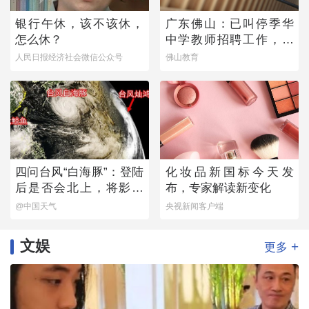
银行午休，该不该休，
广东佛山：已叫停季华
怎么休？
中学教师招聘工作，开
展全面核查
人民日报经济社会微信公众号
佛山教育
四问台风“白海豚”：登陆
化妆品新国标今天发
后是否会北上，将影响
布，专家解读新变化
哪些地方？
@中国天气
央视新闻客户端
文娱
+
更多