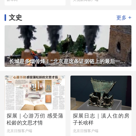
文史
+
更多
长城是多烟传烽！“北京是这条证据链上的最后一环”
探展｜心游万仞 感受蒲
探展日志｜滇人住的房
松龄的文思才情
子长啥样
北京日报客户端
北京日报客户端