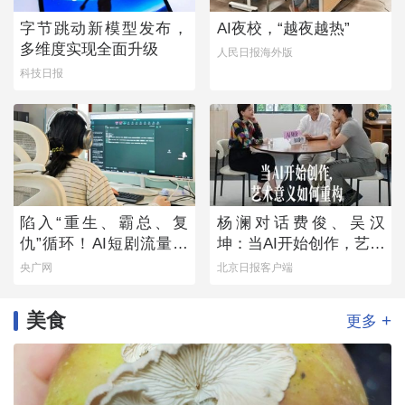
字节跳动新模型发布，
AI夜校，“越夜越热”
多维度实现全面升级
人民日报海外版
科技日报
陷入“重生、霸总、复
杨澜对话费俊、吴汉
仇”循环！AI短剧流量狂
坤：当AI开始创作，艺术
欢背后
意义如何重构
央广网
北京日报客户端
美食
+
更多