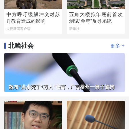
中方呼吁缓解冲突对苏
五角大楼拟年底前首次
丹教育造成的影响
测试“金穹”反导系统
央视新闻客户端
新华社
北晚社会
+
更多
散布“洪水死了1万人”谣言，广西横州一男子被拘