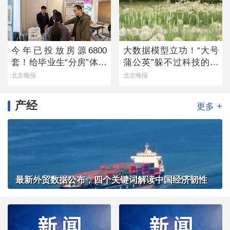
今年已投放房源6800
大数据模型立功！“大号
套！给毕业生“分房”体现
蒲公英”躲不过科技的火
留人诚意
眼金睛
北京晚报
北京晚报
产经
+
更多
最新外贸数据公布，四个关键词解读中国经济韧性