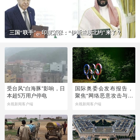
三国“联手”，印度紧张：“伊斯兰版北约”来了？
受台风“白海豚”影响，日
国际奥委会发布报告，
本超5万用户停电
聚焦“网络恶意攻击与体
育”
央视新闻客户端
央视新闻客户端