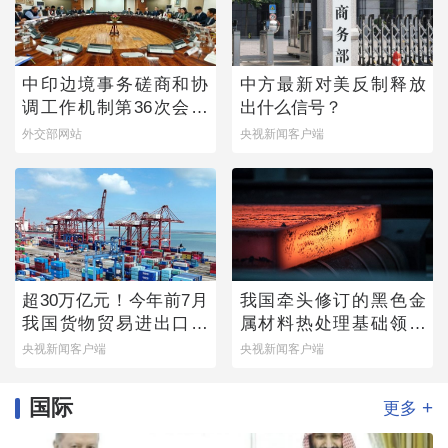
中印边境事务磋商和协
中方最新对美反制释放
调工作机制第36次会议
出什么信号？
举行
外交部网站
央视新闻客户端
超30万亿元！今年前7月
我国牵头修订的黑色金
我国货物贸易进出口延
属材料热处理基础领域
续增长态势
国际标准发布
央视新闻客户端
央视新闻客户端
国际
+
更多