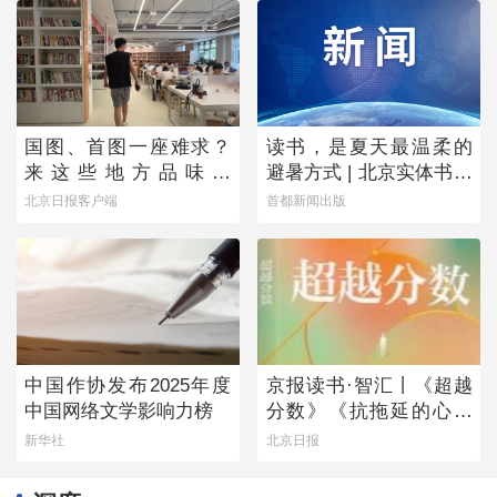
国图、首图一座难求？
读书，是夏天最温柔的
来这些地方品味书
避暑方式 | 北京实体书店
香……
活动预告（8月1日-8月7
北京日报客户端
首都新闻出版
日）
中国作协发布2025年度
京报读书·智汇丨《超越
中国网络文学影响力榜
分数》《抗拖延的心理
学》《物理学的第一次
新华社
北京日报
战争》