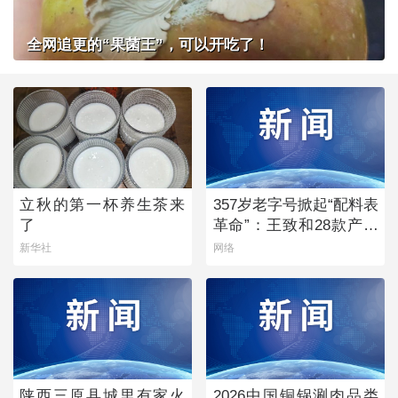
全网追更的“果菌王”，可以开吃了！
立秋的第一杯养生茶来
357岁老字号掀起“配料表
了
革命”：王致和28款产品
获清洁标签0级评价
新华社
网络
陕西三原县城里有家火
2026中国铜锅涮肉品类