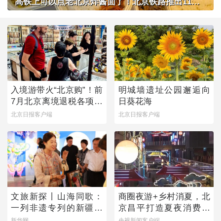
高铁上可以点老北京炸酱面了！北京铁路推出11款新品高铁餐
入境游带火“北京购”！前
明城墙遗址公园邂逅向
7月北京离境退税各项数
日葵花海
据均创新高
北京日报客户端
北京日报客户端
文旅新探丨山海同歌：
商圈夜游+乡村消夏，北
一列非遗专列的新疆旅
京昌平打造夏夜消费新
程
图景
新华网
央视新闻客户端