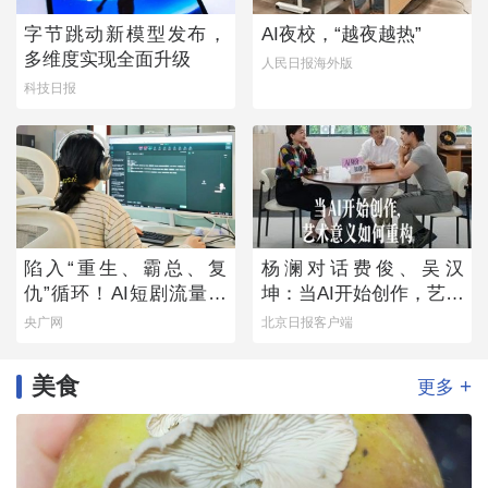
字节跳动新模型发布，
AI夜校，“越夜越热”
多维度实现全面升级
人民日报海外版
科技日报
陷入“重生、霸总、复
杨澜对话费俊、吴汉
仇”循环！AI短剧流量狂
坤：当AI开始创作，艺术
欢背后
意义如何重构
央广网
北京日报客户端
美食
+
更多