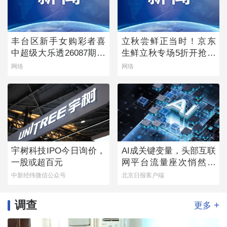
丰台区新手女购彩者喜
立秋尝鲜正当时！京东
中超级大乐透26087期一
生鲜立秋专场5折开抢，
等奖
承包你的秋日餐桌
网络
网络
宇树科技IPO今日询价，
AI成关键变量，头部互联
一股或超百元
网平台流量座次悄然生
变
中新经纬微信公众号
北京日报客户端
调查
+
更多