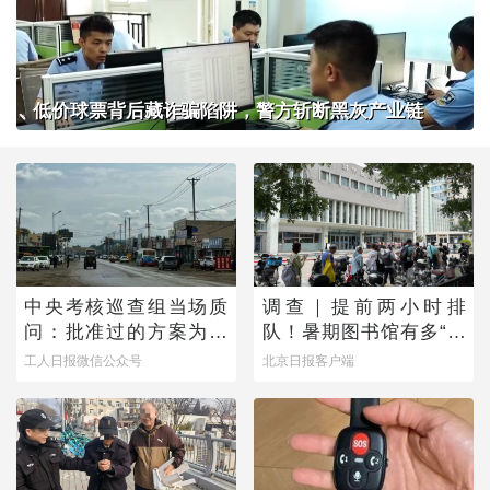
低价球票背后藏诈骗陷阱，警方斩断黑灰产业链
中央考核巡查组当场质
调查｜提前两小时排
问：批准过的方案为何
队！暑期图书馆有多“一
不执行？
座难求”？
工人日报微信公众号
北京日报客户端