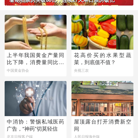
暑期档票房突破80亿，连续27天单日票房破亿
上半年我国黄金产量同
花高价买的水果型蔬
比下降，消费量同比微
菜，到底值不值？
增
中国黄金协会
央视三农
中消协：警惕私域医药
屋顶露台打开消费新空
广告，“神药”切莫轻信
间
北京日报客户端
人民日报海外版