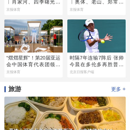
︱肖家河、四季曙光赛
︱奥体、老山、郑常庄
区
赛区静候百队杯开幕
京报体育
京报体育
“熠熠星辉”！第20届亚运
时隔7年连输7阵后 张帅
会中国体育代表团领奖
今晨在多伦多再胜普丁
装备发布
塞娃
京报体育
北京日报客户端
旅游
+
更多