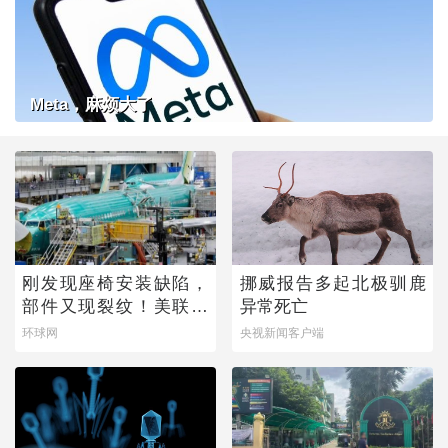
Meta，麻烦大了
刚发现座椅安装缺陷，
挪威报告多起北极驯鹿
部件又现裂纹！美联邦
异常死亡
航空局下令：排查
环球网
央视新闻客户端