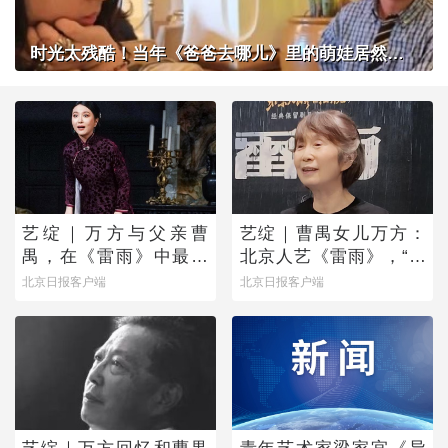
时光太残酷！当年《爸爸去哪儿》里的萌娃居然长成了这样？
艺绽｜万方与父亲曹
艺绽｜曹禺女儿万方：
禺，在《雷雨》中最爱
北京人艺《雷雨》，“是
蘩漪
它原生的样子”
北京日报客户端
北京日报客户端