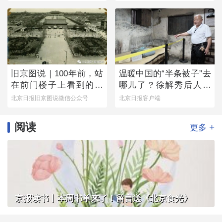
旧京图说｜100年前，站
温暖中国的“半条被子”去
在前门楼子上看到的是
哪儿了？徐解秀后人道
这番景象
出令人落泪的真相
北京日报旧京图说微信公众号
北京日报客户端
阅读
+
更多
京报读书丨本周书单来了！留言送《北京食光》