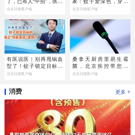
了，已有人“中招”，医生
家：蚊子爱深色，穿浅
提醒——
色衣服不易招蚊子
北京日报客户端
北京日报客户端
有医说医｜别再甩锅血
桑拿天厨房里易生霉
型了！蚊子锁定目标的
菌，北京疾控带您排
真正“导航系统”找到了
除“高风险点位”
北京日报客户端
北京日报客户端
消费
+
更多