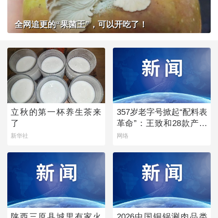
全网追更的“果菌王”，可以开吃了！
立秋的第一杯养生茶来
357岁老字号掀起“配料表
了
革命”：王致和28款产品
获清洁标签0级评价
新华社
网络
陕西三原县城里有家火
2026中国铜锅涮肉品类