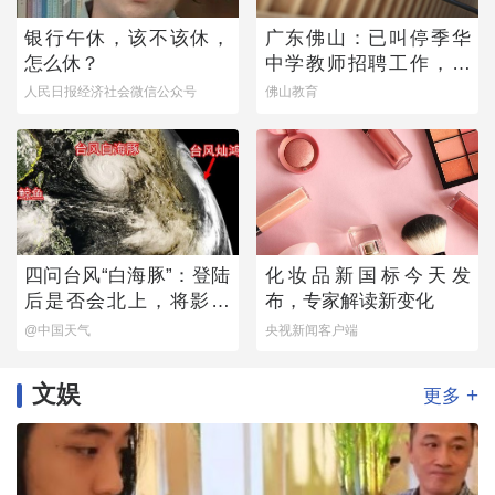
银行午休，该不该休，
广东佛山：已叫停季华
怎么休？
中学教师招聘工作，开
展全面核查
人民日报经济社会微信公众号
佛山教育
四问台风“白海豚”：登陆
化妆品新国标今天发
后是否会北上，将影响
布，专家解读新变化
哪些地方？
@中国天气
央视新闻客户端
文娱
+
更多