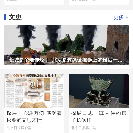
文史
+
更多
长城是多烟传烽！“北京是这条证据链上的最后一环”
探展｜心游万仞 感受蒲
探展日志｜滇人住的房
松龄的文思才情
子长啥样
北京日报客户端
北京日报客户端