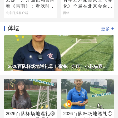
艺绽｜万方回忆和曹禺
青年艺术家梁家宜《异
看《雷雨》：看戏时吓
化》个展在北京金台艺
哭，被父亲“抄”出剧场
术馆启幕：以先锋艺术
北京日报客户端
网络
跨界公益，探寻“身体生
成”的时代命题
体坛
+
更多
2026百队杯场地巡礼②︱瀛海、亦庄、小花猫赛区将承办多组别百队杯比赛
2026百队杯场地巡礼③
2026百队杯场地巡礼①