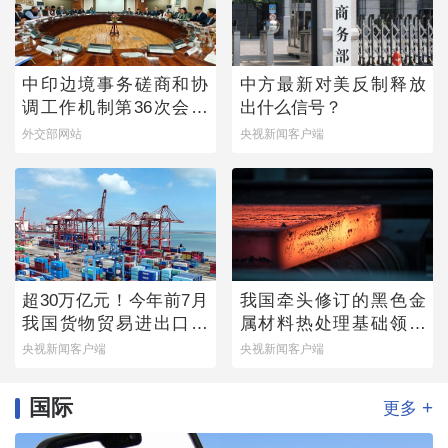
中印边境事务磋商和协
中方最新对美反制释放
调工作机制第36次会议
出什么信号？
举行
外交部网站
央视新闻客户端
超30万亿元！今年前7月
我国牵头修订的黑色金
我国货物贸易进出口延
属材料热处理基础领域
续增长态势
国际标准发布
央视新闻客户端
央视新闻客户端
国际
+
更多