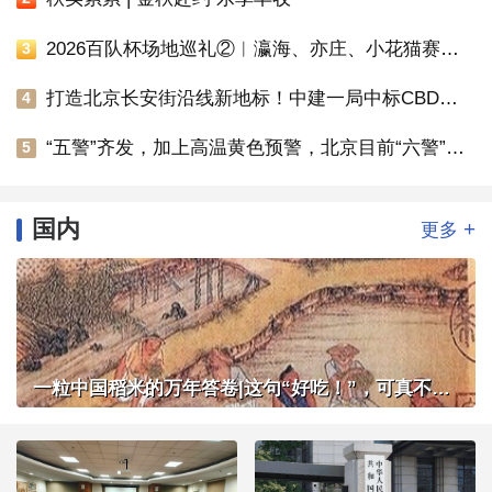
2026百队杯场地巡礼②︱瀛海、亦庄、小花猫赛区将承办多组别百队杯比赛
3
打造北京长安街沿线新地标！中建一局中标CBD核心区Z9地块项目
4
“五警”齐发，加上高温黄色预警，北京目前“六警”生效中
5
国内
+
更多
一粒中国稻米的万年答卷|这句“好吃！”，可真不简单