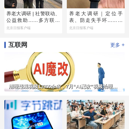
养老大调研 | 社警联动、
养老大调研｜定位手
公益救助……多方联手
表、防走失手环……老
撑起防走失网络
人为何不愿用？
北京日报客户端
北京日报客户端
互联网
+
更多
清理违规视频13300余条，7月“AI魔改”视频治理成果公布