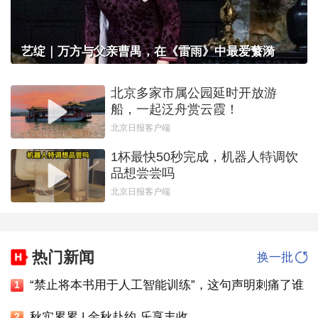
艺绽｜万方与父亲曹禺，在《雷雨》中最爱蘩漪
北京多家市属公园延时开放游
船，一起泛舟赏云霞！
北京日报客户端
1杯最快50秒完成，机器人特调饮
品想尝尝吗
北京日报客户端
热门新闻
换一批
“禁止将本书用于人工智能训练”，这句声明刺痛了谁
1
秋实累累 | 金秋赴约 乐享丰收
2