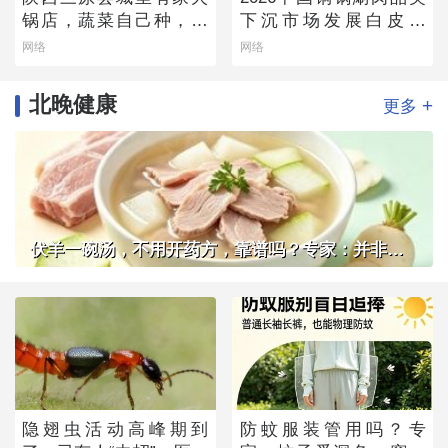
锅店，蔬菜自己种，羊
下沉市场发展白皮书
肉从盐池拉，毛肚当天
——老北京味道的县域
网络
网络
取
生存法则
北晚健康
+
更多
伏羊一碗汤，不用开药方，靠谱吗？专家：并非人人适用
隐翅虫活动高峰期到
防蚊服装管用吗？专