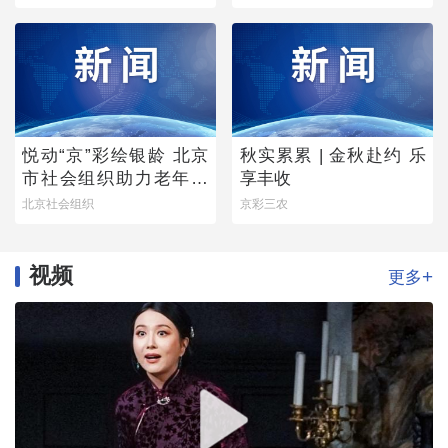
梦》圆满落幕
悦动“京”彩绘银龄 北京
秋实累累 | 金秋赴约 乐
市社会组织助力老年学
享丰收
堂公益项目稳步推进
北京社会组织
京彩三农
视频
+
更多