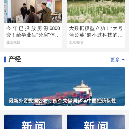
今年已投放房源6800
大数据模型立功！“大号
套！给毕业生“分房”体现
蒲公英”躲不过科技的火
留人诚意
眼金睛
北京晚报
北京晚报
产经
+
更多
最新外贸数据公布，四个关键词解读中国经济韧性