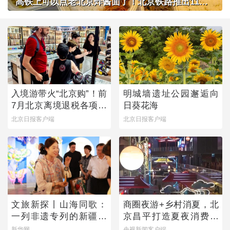
高铁上可以点老北京炸酱面了！北京铁路推出11款新品高铁餐
入境游带火“北京购”！前
明城墙遗址公园邂逅向
7月北京离境退税各项数
日葵花海
据均创新高
北京日报客户端
北京日报客户端
文旅新探丨山海同歌：
商圈夜游+乡村消夏，北
一列非遗专列的新疆旅
京昌平打造夏夜消费新
程
图景
新华网
央视新闻客户端