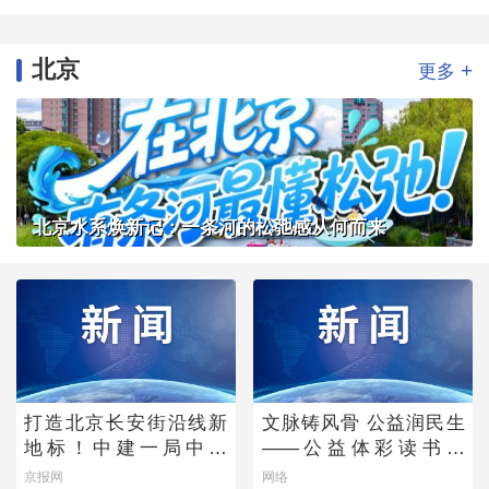
北京
+
更多
北京水系焕新记：一条河的松弛感从何而来
打造北京长安街沿线新
文脉铸风骨 公益润民生
地标！中建一局中标
——公益体彩读书会
CBD核心区Z9地块项目
《唐诗宋词中的功夫
京报网
网络