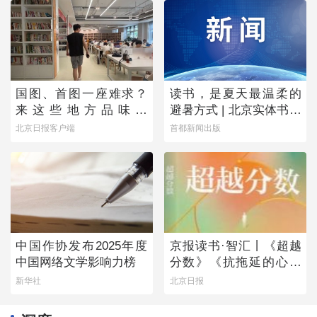
国图、首图一座难求？
读书，是夏天最温柔的
来这些地方品味书
避暑方式 | 北京实体书店
香……
活动预告（8月1日-8月7
北京日报客户端
首都新闻出版
日）
中国作协发布2025年度
京报读书·智汇丨《超越
中国网络文学影响力榜
分数》《抗拖延的心理
学》《物理学的第一次
新华社
北京日报
战争》