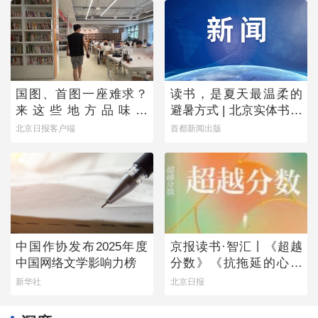
国图、首图一座难求？
读书，是夏天最温柔的
来这些地方品味书
避暑方式 | 北京实体书店
香……
活动预告（8月1日-8月7
北京日报客户端
首都新闻出版
日）
中国作协发布2025年度
京报读书·智汇丨《超越
中国网络文学影响力榜
分数》《抗拖延的心理
学》《物理学的第一次
新华社
北京日报
战争》