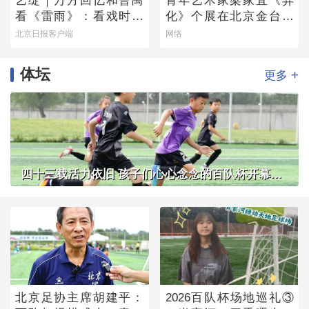
艺绽｜万方回忆和曹禺
青年艺术家梁家宜《异
看《雷雨》：看戏时吓
化》个展在北京金台艺
哭，被父亲“抄”出剧场
术馆启幕：以先锋艺术
北京日报客户端
网络
跨界公益，探寻“身体生
成”的时代命题
体坛
+
更多
四十三载活力依旧 孩子们心心念念的百队杯开幕了！
北京足协主席胡建平：
2026百队杯场地巡礼③