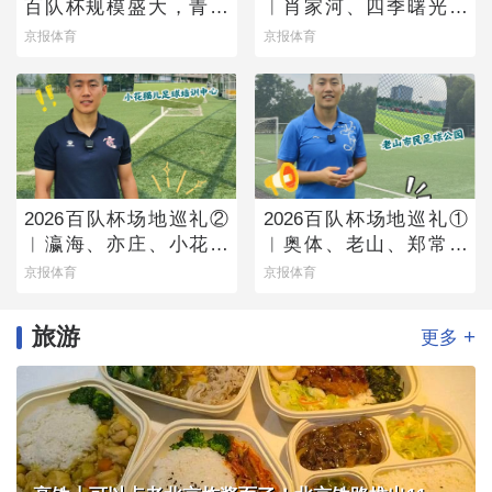
百队杯规模盛大，青少
︱肖家河、四季曙光赛
年足球火热有活力
区
京报体育
京报体育
2026百队杯场地巡礼②
2026百队杯场地巡礼①
︱瀛海、亦庄、小花猫
︱奥体、老山、郑常庄
赛区将承办多组别百队
赛区静候百队杯开幕
京报体育
京报体育
杯比赛
旅游
+
更多