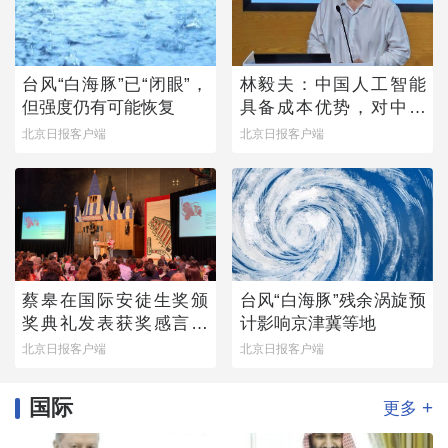
台风“白海豚”已“闭眼”，
林毅夫：中国人工智能
但强度仍有可能恢复
具备成本优势，对中国
与美国竞争有信心
北京日报客户端
北京日报客户端
蔡皋在国际安徒生奖颁
台风“白海豚”残余涡旋预
奖典礼发表获奖感言：
计影响京津冀等地
那个手握木炭条涂鸦的
北京日报客户端
北京日报客户端
小女孩始终留在心底
国际
+
更多