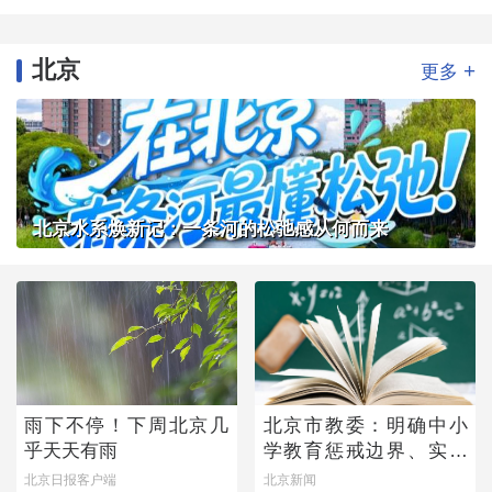
北京
+
更多
北京水系焕新记：一条河的松弛感从何而来
雨下不停！下周北京几
北京市教委：明确中小
乎天天有雨
学教育惩戒边界、实施
程序
北京日报客户端
北京新闻