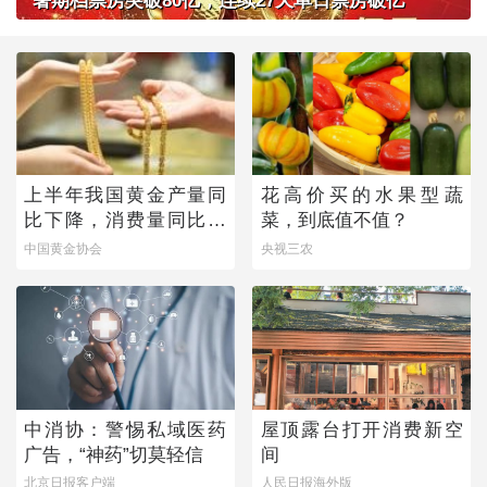
暑期档票房突破80亿，连续27天单日票房破亿
上半年我国黄金产量同
花高价买的水果型蔬
比下降，消费量同比微
菜，到底值不值？
增
中国黄金协会
央视三农
中消协：警惕私域医药
屋顶露台打开消费新空
广告，“神药”切莫轻信
间
北京日报客户端
人民日报海外版