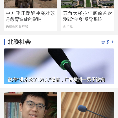
中方呼吁缓解冲突对苏
五角大楼拟年底前首次
丹教育造成的影响
测试“金穹”反导系统
央视新闻客户端
新华社
北晚社会
+
更多
散布“洪水死了1万人”谣言，广西横州一男子被拘