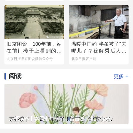
旧京图说｜100年前，站
温暖中国的“半条被子”去
在前门楼子上看到的是
哪儿了？徐解秀后人道
这番景象
出令人落泪的真相
北京日报旧京图说微信公众号
北京日报客户端
阅读
+
更多
京报读书丨本周书单来了！留言送《北京食光》