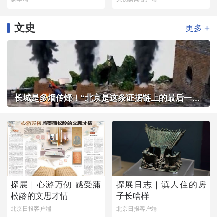
文史
+
更多
长城是多烟传烽！“北京是这条证据链上的最后一环”
探展｜心游万仞 感受蒲
探展日志｜滇人住的房
松龄的文思才情
子长啥样
北京日报客户端
北京日报客户端