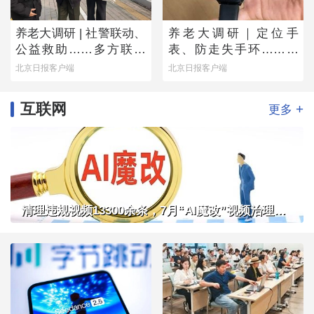
养老大调研 | 社警联动、
养老大调研｜定位手
公益救助……多方联手
表、防走失手环……老
撑起防走失网络
人为何不愿用？
北京日报客户端
北京日报客户端
互联网
+
更多
清理违规视频13300余条，7月“AI魔改”视频治理成果公布