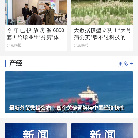
今年已投放房源6800
大数据模型立功！“大号
套！给毕业生“分房”体现
蒲公英”躲不过科技的火
留人诚意
眼金睛
北京晚报
北京晚报
产经
+
更多
最新外贸数据公布，四个关键词解读中国经济韧性