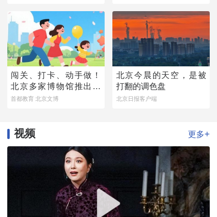
闯关、打卡、动手做！
北京今晨的天空，是被
北京多家博物馆推出暑
打翻的调色盘
期亲子研学活动
首都教育 北京文博
北京日报客户端
视频
+
更多