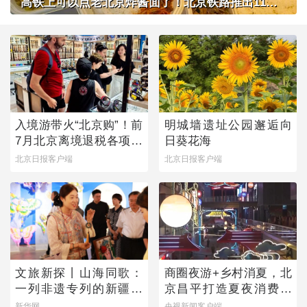
高铁上可以点老北京炸酱面了！北京铁路推出11款新品高铁餐
入境游带火“北京购”！前
明城墙遗址公园邂逅向
7月北京离境退税各项数
日葵花海
据均创新高
北京日报客户端
北京日报客户端
文旅新探丨山海同歌：
商圈夜游+乡村消夏，北
一列非遗专列的新疆旅
京昌平打造夏夜消费新
程
图景
新华网
央视新闻客户端