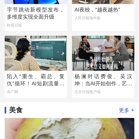
字节跳动新模型发布，
AI夜校，“越夜越热”
多维度实现全面升级
人民日报海外版
科技日报
陷入“重生、霸总、复
杨澜对话费俊、吴汉
仇”循环！AI短剧流量狂
坤：当AI开始创作，艺术
欢背后
意义如何重构
央广网
北京日报客户端
美食
+
更多