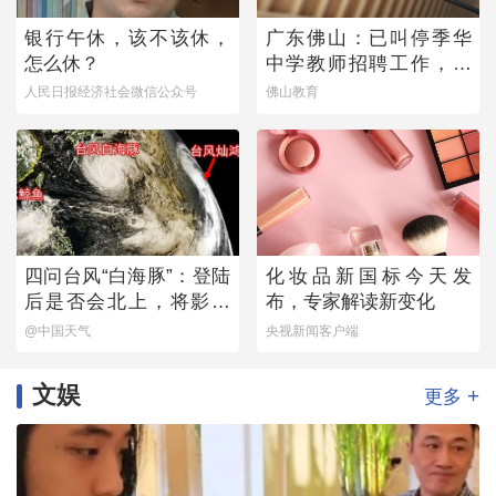
银行午休，该不该休，
广东佛山：已叫停季华
怎么休？
中学教师招聘工作，开
展全面核查
人民日报经济社会微信公众号
佛山教育
四问台风“白海豚”：登陆
化妆品新国标今天发
后是否会北上，将影响
布，专家解读新变化
哪些地方？
@中国天气
央视新闻客户端
文娱
+
更多