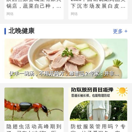
锅店，蔬菜自己种，羊
下沉市场发展白皮书
肉从盐池拉，毛肚当天
——老北京味道的县域
网络
网络
取
生存法则
北晚健康
+
更多
伏羊一碗汤，不用开药方，靠谱吗？专家：并非人人适用
隐翅虫活动高峰期到
防蚊服装管用吗？专