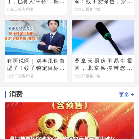
了，已有人“中招”，医生
家：蚊子爱深色，穿浅
提醒——
色衣服不易招蚊子
北京日报客户端
北京日报客户端
有医说医｜别再甩锅血
桑拿天厨房里易生霉
型了！蚊子锁定目标的
菌，北京疾控带您排
真正“导航系统”找到了
除“高风险点位”
北京日报客户端
北京日报客户端
消费
+
更多