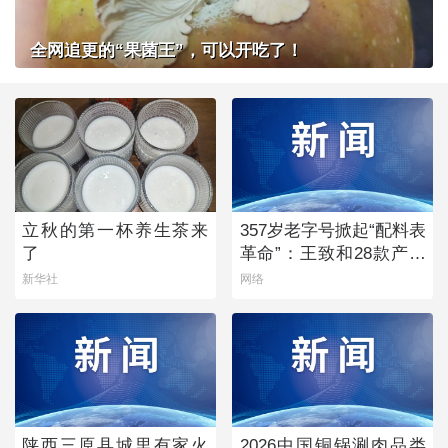
全网追更的“果菌王”，可以开吃了！
立秋的第一杯养生茶来
357岁老字号掀起“配料表
了
革命”：王致和28款产品
获清洁标签0级评价
新华社
网络
陕西三原县城里有家火
2026中国铜锅涮肉品类