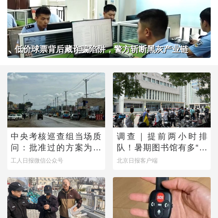
低价球票背后藏诈骗陷阱，警方斩断黑灰产业链
中央考核巡查组当场质
调查｜提前两小时排
问：批准过的方案为何
队！暑期图书馆有多“一
不执行？
座难求”？
工人日报微信公众号
北京日报客户端