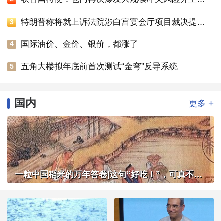
特朗普称将就上诉法院涉白宫宴会厅项目裁决提起上诉
3
国际油价、金价、银价，都涨了
4
五角大楼拟年底前首次测试“金穹”反导系统
5
国内
+
更多
一粒中国稻米的万年答卷|这句“好吃！”，可真不简单