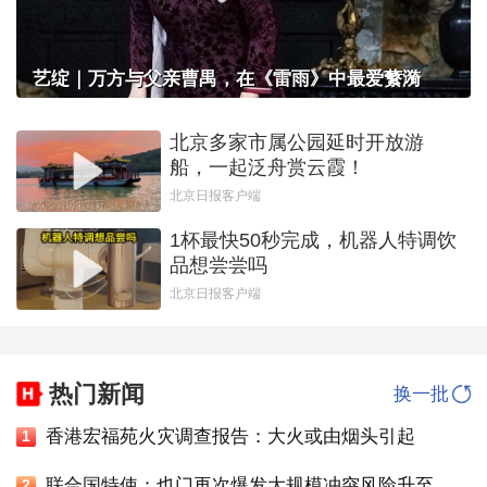
艺绽｜万方与父亲曹禺，在《雷雨》中最爱蘩漪
北京多家市属公园延时开放游
船，一起泛舟赏云霞！
北京日报客户端
1杯最快50秒完成，机器人特调饮
品想尝尝吗
北京日报客户端
热门新闻
换一批
香港宏福苑火灾调查报告：大火或由烟头引起
1
联合国特使：也门再次爆发大规模冲突风险升至四年多来最高水平
2