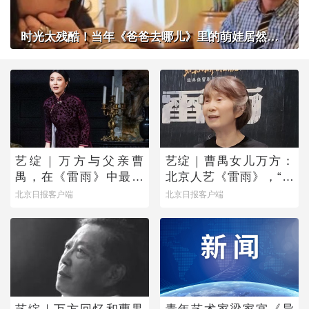
时光太残酷！当年《爸爸去哪儿》里的萌娃居然长成了这样？
艺绽｜万方与父亲曹
艺绽｜曹禺女儿万方：
禺，在《雷雨》中最爱
北京人艺《雷雨》，“是
蘩漪
它原生的样子”
北京日报客户端
北京日报客户端