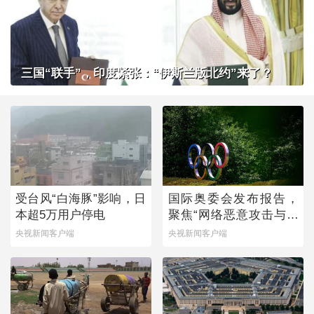
三国“联手”，印度紧张：“伊斯兰版北约”来了？
受台风“白海豚”影响，日
国际奥委会发布报告，
本超5万用户停电
聚焦“网络恶意攻击与体
育”
央视新闻客户端
央视新闻客户端