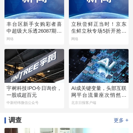
丰台区新手女购彩者喜
立秋尝鲜正当时！京东
中超级大乐透26087期一
生鲜立秋专场5折开抢，
等奖
承包你的秋日餐桌
网络
网络
宇树科技IPO今日询价，
AI成关键变量，头部互联
一股或超百元
网平台流量座次悄然生
变
中新经纬微信公众号
北京日报客户端
调查
+
更多