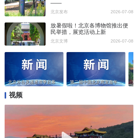
——
北京发布
2026-07-08
放暑假啦！北京各博物馆推出便
民举措，展览活动上新
北京文博
2026-07-08
北京乐谷灵溪逐浪季启幕 文旅惠民丰富暑期亲子出游
第二届中国北京爬宠嘉年华｜不要错过！品类丰富、珍品云集的爬宠盛会要来了！
视频