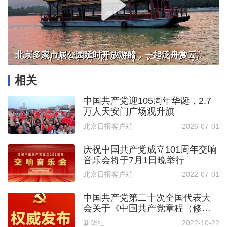
北京多家市属公园延时开放游船，一起泛舟赏云霞！
相关
中国共产党迎105周年华诞，2.7
万人天安门广场观升旗
北京日报客户端
2026-07-01
庆祝中国共产党成立101周年交响
音乐会将于7月1日晚举行
北京日报客户端
2022-07-01
中国共产党第二十次全国代表大
会关于《中国共产党章程（修正
案）》的决议
新华社
2022-10-22