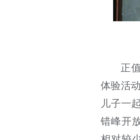
正
体验活
儿子一
错峰开
相对较