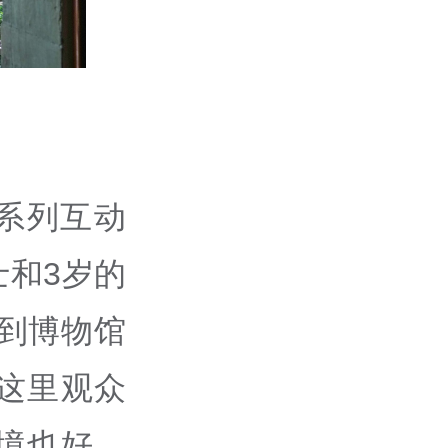
系列互动
士和
3
岁的
到博物馆
这里观众
境也好，