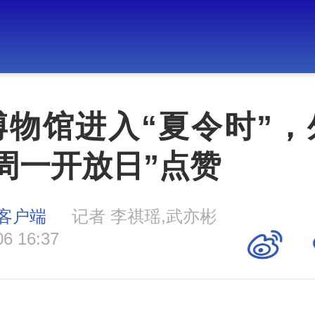
博物馆进入“夏令时”，
周一开放日”点赞
客户端
记者 李祺瑶,武亦彬
06 16:37