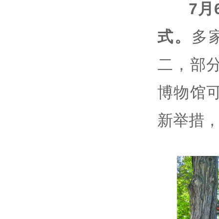
7
月
式。
多
二，部
博物馆
新举措