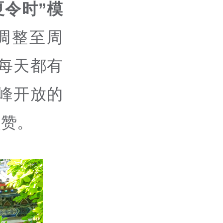
夏令时
”
模
调整至周
每天都有
峰开放的
点赞。