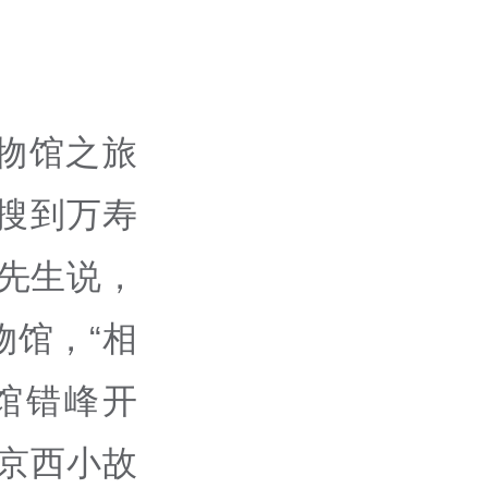
物馆之旅
然搜到万寿
先生说，
馆，“相
馆错峰开
京西小故