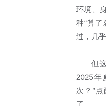
环境、
种“算
过，几
但
202
次？”
了。