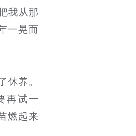
把我从那
年一晃而
了休养。
要再试一
苗燃起来