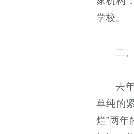
家机构
学校。
二
去
单纯的紧
烂”两