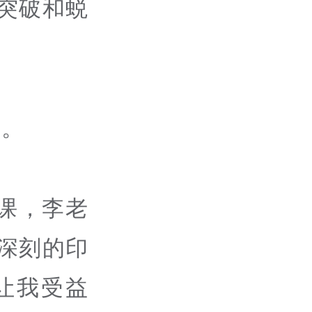
突破和蜕
们。
课，李老
深刻的印
让我受益