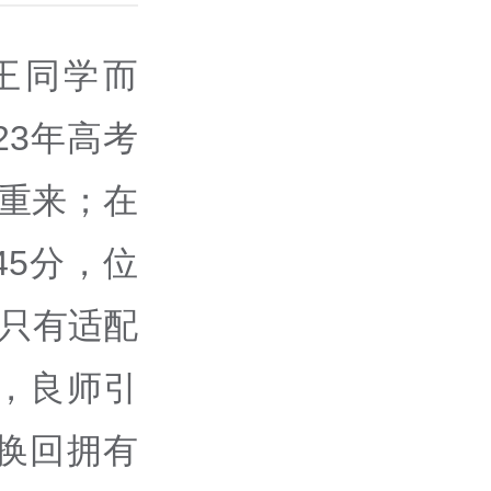
王同学而
23年高考
学重来；在
45分，位
，只有适配
，良师引
换回拥有