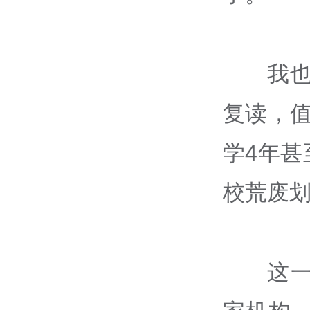
我
复读，
学4年
校荒废
这