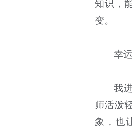
知识，
变。
幸
我
师活泼
象，也