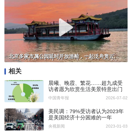
北京多家市属公园延时开放游船，一起泛舟赏云霞！
相关
晨曦、晚霞、繁花……超九成受
访者愿为欣赏生活美景特意出门
中国青年报
2026-07-02
美民调：79%受访者认为2023年
是美国经济十分困难的一年
央视新闻
2023-01-03