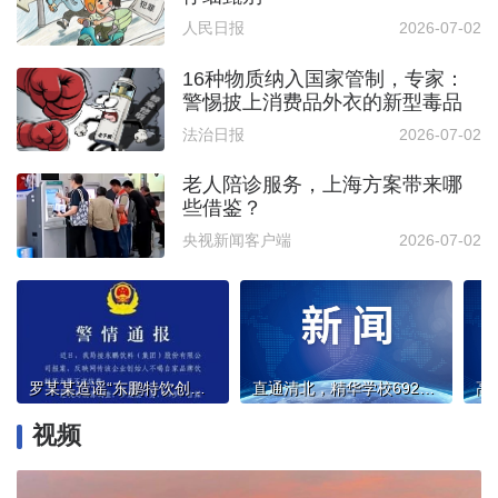
人民日报
2026-07-02
16种物质纳入国家管制，专家：
警惕披上消费品外衣的新型毒品
法治日报
2026-07-02
老人陪诊服务，上海方案带来哪
些借鉴？
央视新闻客户端
2026-07-02
罗某某造谣“东鹏特饮创始人不喝自家饮料”，已被刑拘
直通清北，精华学校692分学子谈复读
视频