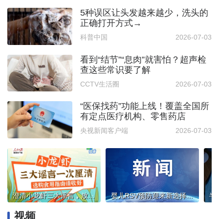
5种误区让头发越来越少，洗头的
正确打开方式→
科普中国
2026-07-03
看到“结节”“息肉”就害怕？超声检
查这些常识要了解
CCTV生活圈
2026-07-03
“医保找药”功能上线！覆盖全国所
有定点医疗机构、零售药店
央视新闻客户端
2026-07-03
澄清小龙虾三大谣言，放心吃虾牢记几个提示
婴儿RSV预防迎来新选择，克莱罗韦单抗为宝宝呼吸健康护航
视频