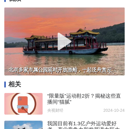
北京多家市属公园延时开放游船，一起泛舟赏云霞！
相关
“限量版”运动鞋2折？揭秘这些直
播间“猫腻”
央视财经
2024-10-24
我国目前有1.3亿户外运动爱好