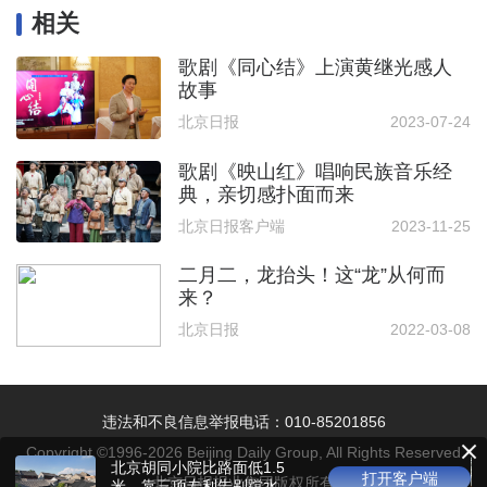
相关
歌剧《同心结》上演黄继光感人
故事
北京日报
2023-07-24
歌剧《映山红》唱响民族音乐经
典，亲切感扑面而来
北京日报客户端
2023-11-25
二月二，龙抬头！这“龙”从何而
来？
北京日报
2022-03-08
违法和不良信息举报电话：010-85201856
Copyright ©1996-
2026
Beijing Daily Group, All Rights Reserved
北京胡同小院比路面低1.5
打开客户端
北京日报报业集团版权所有
米，靠三项专利告别蹚水回