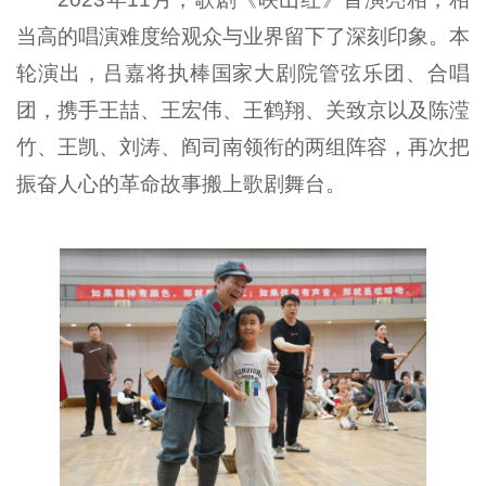
当高的唱演难度给观众与业界留下了深刻印象。本
轮演出，吕嘉将执棒国家大剧院管弦乐团、合唱
团，携手王喆、王宏伟、王鹤翔、关致京以及陈滢
竹、王凯、刘涛、阎司南领衔的两组阵容，再次把
振奋人心的革命故事搬上歌剧舞台。