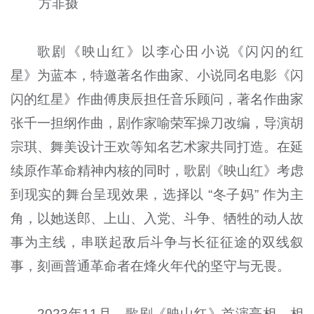
方非摄
歌剧《映山红》以李心田小说《闪闪的红
星》为蓝本，特邀著名作曲家、小说同名电影《闪
闪的红星》作曲傅庚辰担任音乐顾问，著名作曲家
张千一担纲作曲，剧作家喻荣军操刀改编，导演胡
宗琪、舞美设计王欢等知名艺术家共同打造。在延
续原作革命精神内核的同时，歌剧《映山红》考虑
到现实的舞台呈现效果，选择以 “冬子妈” 作为主
角，以她送郎、上山、入党、斗争、牺牲的动人故
事为主线，串联起敌后斗争与长征征途的双线叙
事，刻画普通革命者在烽火年代的坚守与无畏。
2023年11月，歌剧《映山红》首演亮相，相