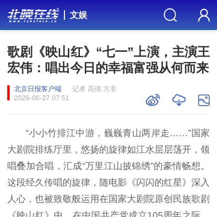
文娱
歌剧《映山红》“七一”上演，主演王
宏伟：唱出今日的幸福富强从何而来
北京日报客户端
记者 高倩,方非
2026-06-27 07:51
“小小竹排江中游，巍巍青山两岸走……”国家
大剧院排练厅里，悠扬的旋律如江水层层荡开，领
唱叠加合唱，汇成“万里江山披锦绣”的豪情畅想。
这段经久传唱的旋律，随电影《闪闪的红星》深入
人心，也被致敬般运用在国家大剧院原创民族歌剧
《映山红》中。在中国共产党成立105周年之际，