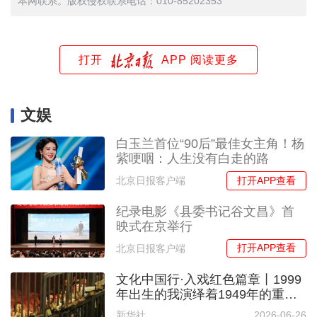
本网联系。版权侵权联系电话：010-85202353
打开
APP 阅读更多
文娱
白玉兰首位“90后”最佳女主角！杨
紫哽咽：人生没有白走的路
打开APP查看
北京日报客户端
纪录电影《县委书记谷文昌》首
映式在京举行
打开APP查看
北京日报客户端
文化中国行·入戏红色篇章丨1999
年出生的我演绎着1949年的重庆
故事
新华社
2026-06-26