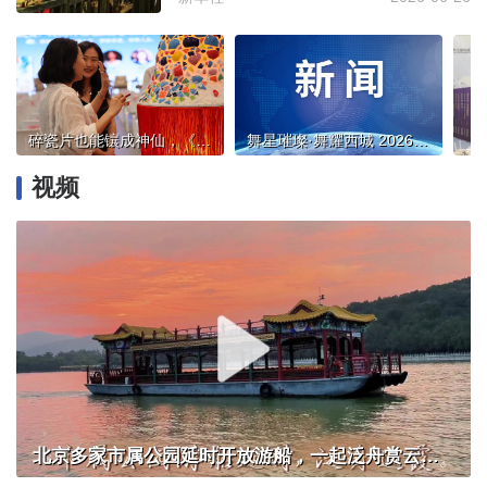
碎瓷片也能镶成神仙，《嵌瓷：我把神仙镶上天》呈现潮汕非遗和女性成长
舞星璀璨·舞耀西城 2026年西城区彩虹剧场舞蹈季圆满收官
视频
北京多家市属公园延时开放游船，一起泛舟赏云霞！