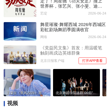
定了！周星驰《功夫女足》撞上
世界杯，张艺兴、张小斐、迪丽
热巴能否踢进“暑期档球门”？
艺绽
2026-06-24
舞星璀璨·舞耀西城 2026年西城区
彩虹剧场舞蹈季圆满收官
网络
2026-06-24
《党益民文集》首发：用温暖笔
触刻画戍边英雄群像
打开APP查看
北京日报客户端
王濛在《乘风2026》靠脑子带队局局稳赢，秘籍就这八个字
北京舞蹈学院这群“00后”本科生，用中文唱响音乐剧《悲惨世界》
视频