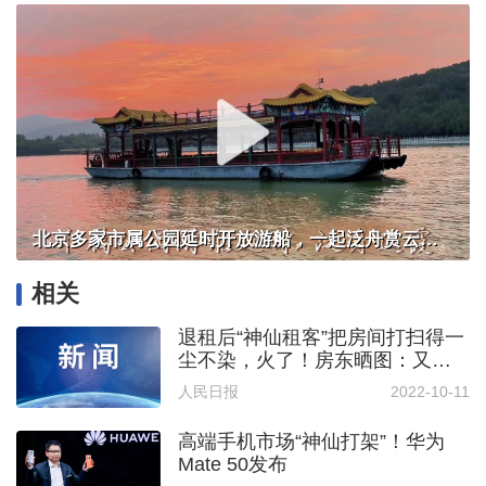
北京多家市属公园延时开放游船，一起泛舟赏云霞！
相关
退租后“神仙租客”把房间打扫得一
尘不染，火了！房东晒图：又惊
又喜
人民日报
2022-10-11
高端手机市场“神仙打架”！华为
Mate 50发布