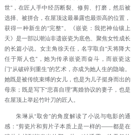
世”，在匠人手中经历断裂、修剪、打磨，然后被
选择、被拼合，在屋顶这最暴露也最崇高的位置，
获得一种新生的“完整”。《嵌瓷：我把神仙镶上
天》是一部以潮汕非遗嵌瓷为底色、聚焦女性成长
的长篇小说。女主角徐天任，名字取自“天将降大
任于斯人也”，她为传承嵌瓷而奋斗，而嵌瓷这
门“从破碎到重生”的艺术，亦成为她人生的隐喻。
她既是被传统束缚的女儿，也是为儿子挺身而出的
母亲；既是写下“悲喜自理”离婚协议的妻子，也是
在屋顶上举起竹叶刀的匠人。
朱琳从“取舍”的角度解读了小说与电影的通
感：“剪瓷片和剪片子本质上是一样的——都是在