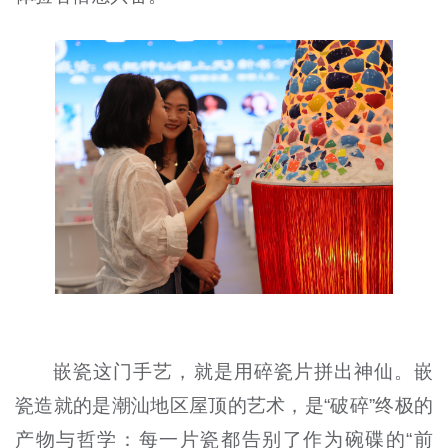
嵌瓷这门手艺，就是用碎瓷片拼出神仙。嵌
瓷造就的是潮汕地区屋顶的艺术，是“破碎”终极的
产物与哲学：每一片瓷都告别了作为碗碟的“前