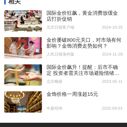
相关
国际金价狂飙，黄金消费放缓金
店打折促销
北京日报客户端
2024-10-25
金价屡破800元关口，对市场有何
影响？金饰消费走势如何？
人民日报海外版
2024-11-28
国际金价飙升！提醒：后市不确
定 投资者需关注市场避险情绪变
化
北京晚报
2023-05-11
金饰价格一周涨超15元
中新经纬
2025-09-01