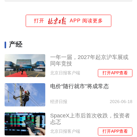
打开
APP 阅读更多
产经
一年一届，2027年起京沪车展或
同年竞技
打开APP查看
北京日报客户端
电价“随行就市”将成常态
经济日报
2026-06-18
SpaceX上市后首次收跌，投资者
忐忑
打开APP查看
北京日报客户端