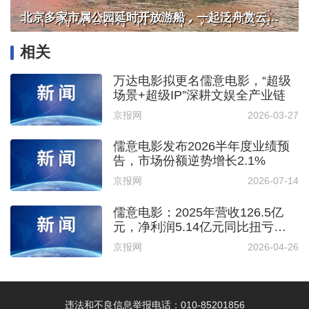
北京多家市属公园延时开放游船，一起泛舟赏云霞！
相关
万达电影拟更名儒意电影，“超级
场景+超级IP”深耕文娱全产业链
京报网
2026-03-27
儒意电影发布2026半年度业绩预
告，市场份额逆势增长2.1%
京报网
2026-07-14
儒意电影：2025年营收126.5亿
元，净利润5.14亿元同比扭亏为
盈
京报网
2026-04-26
违法和不良信息举报电话：010-85201856