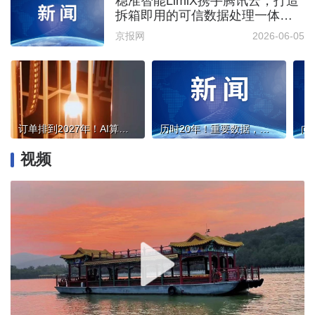
稳准智能LimiX携手腾讯云，打造
拆箱即用的可信数据处理一体化
服务
京报网
2026-06-05
订单排到2027年！AI算力需求拉动光纤光缆企业“爆单潮”
历时20年！重要数据，重磅发布！与你有关→
视频