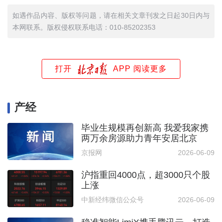
如遇作品内容、版权等问题，请在相关文章刊发之日起30日内与
本网联系。版权侵权联系电话：010-85202353
打开
APP 阅读更多
产经
毕业生规模再创新高 我爱我家携
两万余房源助力青年安居北京
京报网
2026-06-09
沪指重回4000点，超3000只个股
上涨
中新经纬微信公众号
2026-06-09